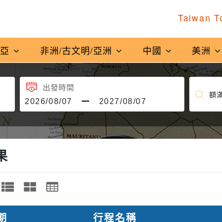
Taiwan T
南亞
非洲/古文明/亞洲
中國
美洲
出發時間
果
期
行程名稱