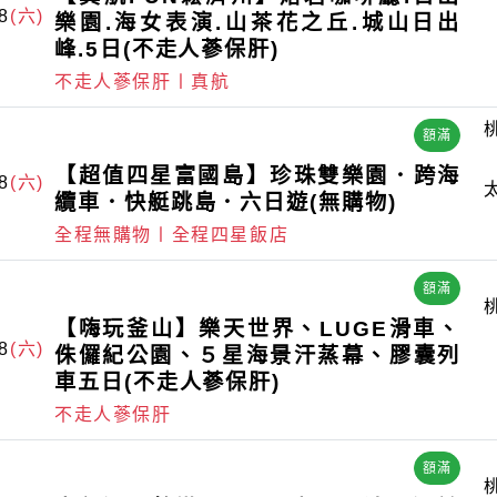
8
(六)
樂園.海女表演.山茶花之丘.城山日出
峰.5日(不走人蔘保肝)
不走人蔘保肝〡真航
額滿
【超值四星富國島】珍珠雙樂園．跨海
8
(六)
纜車．快艇跳島．六日遊(無購物)
全程無購物〡全程四星飯店
額滿
【嗨玩釜山】樂天世界、LUGE滑車、
8
(六)
侏儸紀公園、５星海景汗蒸幕、膠囊列
車五日(不走人蔘保肝)
不走人蔘保肝
額滿