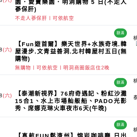
8
(六)
園．愛寶樂園．明洞購物 5 日(不走人
蔘保肝)
不走人蔘保肝〡可依航空
額滿
【Fun遊首爾】樂天世界+水族奇境.韓
8
(六)
屋漫步.文青益善洞.北村韓屋村五日(無
購物)
無購物〡可依航空〡明洞商圈飯店住2晚
額滿
【泰潮新視界】76府奇遇記、粉紅沙灘
8
(六)
15合1、水上市場舢舨船、PADO光影
秀、席娜克琳火車夜市6天(午晚)
額滿
【真航FUN鬆濟州】熔岩咖啡廳.日出