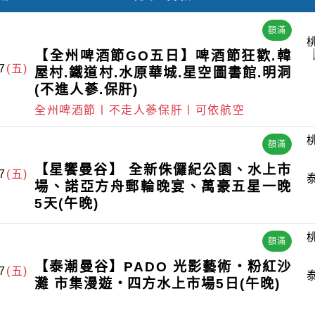
額滿
【全州啤酒節GO五日】啤酒節狂歡.韓
7
(五)
屋村.鐵道村.水原華城.星空圖書館.明洞
(不進人蔘.保肝)
全州啤酒節〡不走人蔘保肝〡可依航空
額滿
【星饗曼谷】 全新侏儸紀公園、水上市
7
(五)
場、諾亞方舟郵輪晚宴、萬豪五星一晚
5天(午晚)
額滿
【泰潮曼谷】PADO 光影藝術・粉紅沙
7
(五)
灘 市集漫遊・四方水上市場5日(午晚)