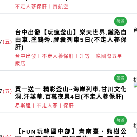
不走人蔘保肝〡真航空
額滿
台中出發【玩瘋釜山】樂天世界.鐵路自
由車.塗鴉秀.膠囊列車5日(不走人蔘保
7
(五)
肝)
台中出發〡不走人蔘保肝〡升等一晚國際五星
飯店
額滿
買一送一 精彩釜山~海岸列車.甘川文化
7
(五)
洞.汗蒸幕.百萬夜景4日(不走人蔘保肝)
易斯達〡不走人蔘〡保肝
額滿
【FUN玩韓國中部】青南臺．熊樹公