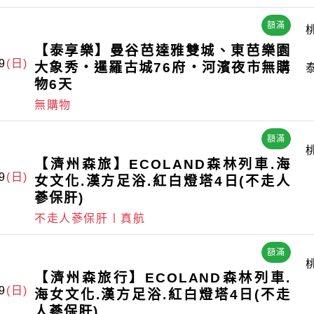
額滿
【泰享樂】曼谷芭達雅雙城、東芭樂園
9
(日)
大象秀・暹羅古城76府・河濱夜市無購
物6天
無購物
額滿
【濟州森旅】ECOLAND森林列車.海
9
(日)
女文化.漢方足浴.紅白燈塔4日(不走人
蔘保肝)
不走人蔘保肝〡真航
額滿
【濟州森旅行】ECOLAND森林列車.
9
(日)
海女文化.漢方足浴.紅白燈塔4日(不走
人蔘保肝)