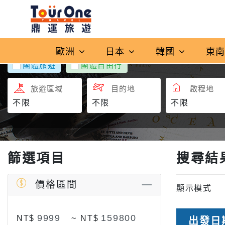
歐洲
日本
韓國
東
團體旅遊
團體自由行
旅遊區域
目的地
啟程地
篩選項目
搜尋結
價格區間
顯示模式
NT$
~
NT$
出發日