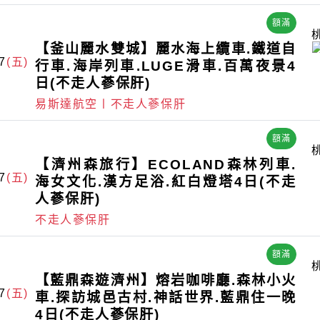
額滿
【釜山麗水雙城】麗水海上纜車.鐵道自
7
(五)
行車.海岸列車.LUGE滑車.百萬夜景4
日(不走人蔘保肝)
易斯達航空〡不走人蔘保肝
額滿
【濟州森旅行】ECOLAND森林列車.
7
(五)
海女文化.漢方足浴.紅白燈塔4日(不走
人蔘保肝)
不走人蔘保肝
額滿
【藍鼎森遊濟州】熔岩咖啡廳.森林小火
7
(五)
車.探訪城邑古村.神話世界.藍鼎住一晚
4日(不走人蔘保肝)