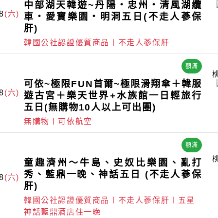
中部湖天韓遊~丹陽・忠州・清風湖纜
8
(六)
車・愛寶樂園・明洞五日(不走人蔘保
肝)
韓國公社認證優質商品〡不走人蔘保肝
額滿
可依~極限FUN首爾~極限滑翔傘＋韓服
8
(六)
遊古宮＋樂天世界+水族館一日輕旅行
五日(無購物10人以上可出團)
無購物〡可依航空
額滿
童趣濟州～牛島、史奴比樂園、亂打
秀、藍鼎一晚、神話五日 (不走人蔘保
8
(六)
肝)
韓國公社認證優質商品〡不走人蔘保肝〡五星
神話藍鼎酒店住一晚