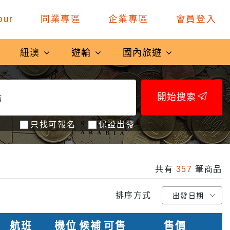
our
同業專區
企業專區
會員登入
紐澳
遊輪
國內旅遊
開始搜索
只找可報名
保證出發
共有
357
筆商品
排序方式
航班
機位
候補
可售
售價