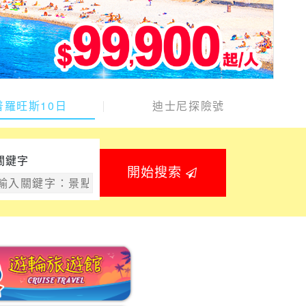
普羅旺斯10日
迪士尼探險號
關鍵字
開始搜索