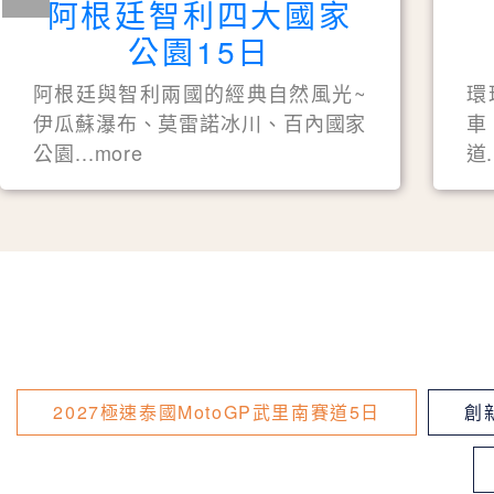
阿根廷智利四大國家
公園15日
阿根廷與智利兩國的經典自然風光~
環
伊瓜蘇瀑布、莫雷諾冰川、百內國家
車
公園...more
道.
2027極速泰國MotoGP武里南賽道5日
創新