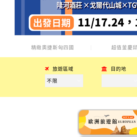
精緻奧捷斯匈四國
超值釜慶邱
旅遊區域
目的地