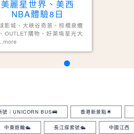
美麗星世界、美西
NBA體驗8日
球影城、大峽谷奇景、棕櫚泉纜
、OUTLET購物、好萊塢星光大
..more
號｜UNICORN BUS🚌
香港新景點🌟
中東遊輪🛳
長江探索號🛳
中國江西