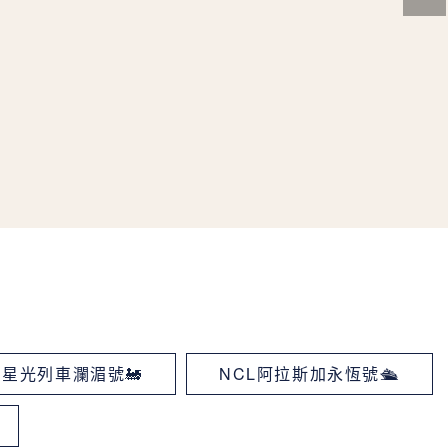
星光列車瀾湄號🚂
NCL阿拉斯加永恆號🛳