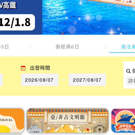
5日
泰經典6日
南法
出發時間