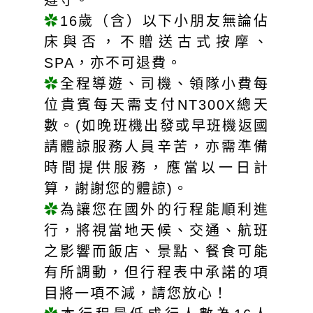
遵守。
✿
16歲（含）以下小朋友無論佔
床與否，不贈送古式按摩、
SPA，亦不可退費。
✿
全程導遊、司機、領隊小費每
位貴賓每天需支付NT300X總天
數。(如晚班機出發或早班機返國
請體諒服務人員辛苦，亦需準備
時間提供服務，應當以一日計
算，謝謝您的體諒)。
✿
為讓您在國外的行程能順利進
行，將視當地天候、交通、航班
之影響而飯店、景點、餐食可能
有所調動，但行程表中承諾的項
目將一項不減，請您放心！