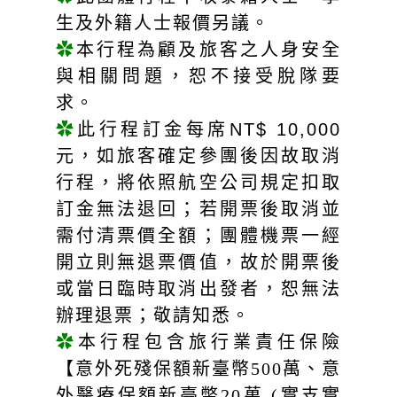
生及外籍人士報價另議。
✿
本行程為顧及旅客之人身安全
與相關問題，恕不接受脫隊要
求。
✿
此行程訂金每席NT$ 10,000
元，如旅客確定參團後因故取消
行程，將依照航空公司規定扣取
訂金無法退回；若開票後取消並
需付清票價全額；團體機票一經
開立則無退票價值，故於開票後
或當日臨時取消出發者，恕無法
辦理退票；敬請知悉。
✿
本行程包含旅行業責任保險
【意外死殘保額新臺幣500萬、意
外醫療保額新臺幣20萬 (實支實