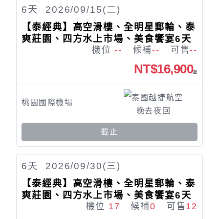
6
天
2026/09/15(二)
【泰經典】高空滑樓、全明星郵輪、泰
爽莊園、四方水上市場、美食饗宴6天
機位
--
候補
--
可售
--
NT$16,900
起
泰國越捷航空
桃園國際機場
晚去夜回
截止
6
天
2026/09/30(三)
【泰經典】高空滑樓、全明星郵輪、泰
爽莊園、四方水上市場、美食饗宴6天
機位
17
候補
0
可售
12