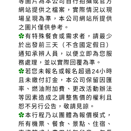
等圖片為本公司自行拍攝或官方
網站提供之檔案，實際情況以現
場呈現為準，本公司網站所提供
之圖片僅供參考。
✿
有特殊餐食或需求者，請最少
於出發前三天（不含國定假日）
通知承辨人員，以便立即為您服
務處理，並以實際回覆為準。
✿
若您未報名或報名超過24小時
且未繳付訂金，本公司保留因匯
率、燃油附加費、更改活動辦法
等因素造成之調整售價的權利且
恕不另行公告，敬請見諒。
✿
本行程乃以團體為報價模式，
所有機票、餐食、景點、住宿、