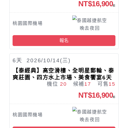
NT$16,900
起
泰國越捷航空
桃園國際機場
晚去夜回
報名
6
天
2026/10/14(三)
【泰經典】高空滑樓、全明星郵輪、泰
爽莊園、四方水上市場、美食饗宴6天
機位
20
候補
17
可售
15
NT$16,900
起
泰國越捷航空
桃園國際機場
晚去夜回