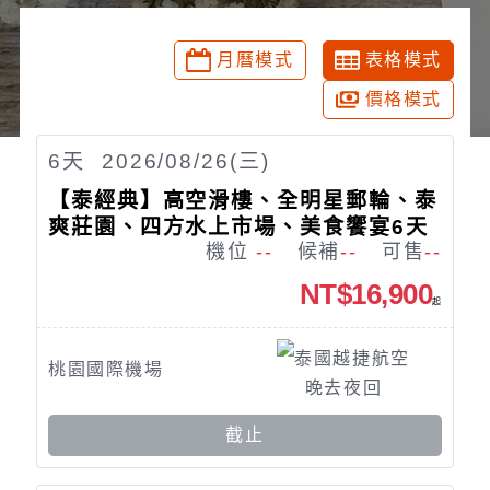
月曆模式
表格模式
價格模式
6
天
2026/08/26(三)
【泰經典】高空滑樓、全明星郵輪、泰
爽莊園、四方水上市場、美食饗宴6天
機位
--
候補
--
可售
--
NT$16,900
起
泰國越捷航空
桃園國際機場
晚去夜回
截止