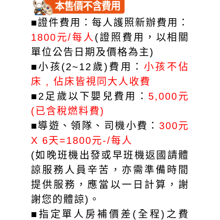
■證件費用：每人護照新辦費用：
1800元/每人
(證照費用，以相關
單位公告日期及價格為主)
■小孩(2~12歲)費用：
小孩不佔
床
, 佔床皆視同大人收費
■2足歲以下嬰兒費用：
5,000元
(已含稅燃料費)
■導遊、領隊、司機小費：
300元
X 6天=1800元-/每人
(如晚班機出發或早班機返國請體
諒服務人員辛苦，亦需準備時間
提供服務，應當以一日計算，謝
謝您的體諒)。
■指定單人房補價差(全程)之費