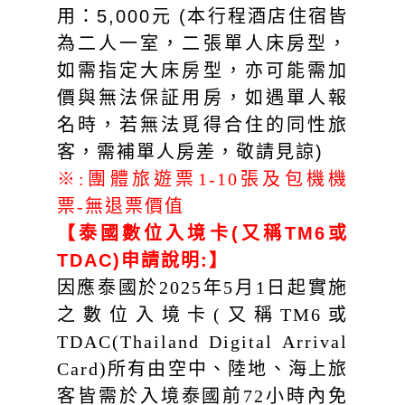
用：5,000元 (本行程酒店住宿皆
為二人一室，二張單人床房型，
如需指定大床房型，亦可能需加
價與無法保証用房，如遇單人報
名時，若無法覓得合住的同性旅
客，需補單人房差，敬請見諒)
※:團體旅遊票1-10張及包機機
票-無退票價值
【泰國數位入境卡(又稱TM6或
TDAC)申請說明:】
因應泰國於2025年5月1日起實施
之數位入境卡(又稱TM6或
TDAC(Thailand Digital Arrival
Card)所有由空中、陸地、海上旅
客皆需於入境泰國前72小時內免