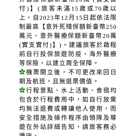
付)】(旅客未滿15歲或70歲以
上，自2023年12月15日起依法限
制最高【意外死殘保額新臺幣250
萬元、意外醫療保額新臺幣20萬
(實支實付)】)。建議旅客於啟程
前自行投保旅遊防疫、海外醫療
等保險，以建立周全保障。
✿
機票開立後，不可更改來回日
期及航班，且無退票價值。
✿
行程景點、水上活動、食宿均
包含於行程費用中，如自行放棄
均無法退費或轉讓他人使用，而
安全措施及操作程序由領隊及導
遊在外站詳細告知，請旅客務必