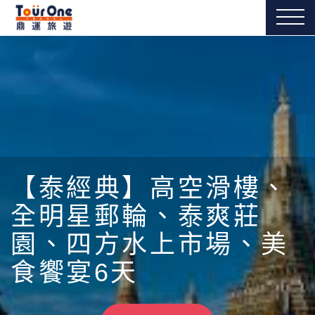
【泰經典】高空滑樓、
全明星郵輪、泰爽莊
園、四方水上市場、美
食饗宴6天