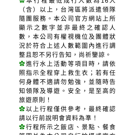
✿
本行程最低成行人數為16人
（含）以上，台灣區將派遣領隊
隨團服務。本公司官方網站上所
顯示之數字並非最終之確認人
數，本公司有權視機位及團體狀
況於符合上述人數範圍內進行調
整且恕不另行告知，尚祈鑒諒。
✿
進行水上活動等項目時，請依
照指示全程穿上救生衣；若有任
何身體不適請勿勉強，並隨時告
知領隊及導遊。安全，是至高的
旅遊原則！
✿
以上行程僅供參考，最終確認
請以行前說明會資料為準！
✿
行程所示之飯店、景點、餐食