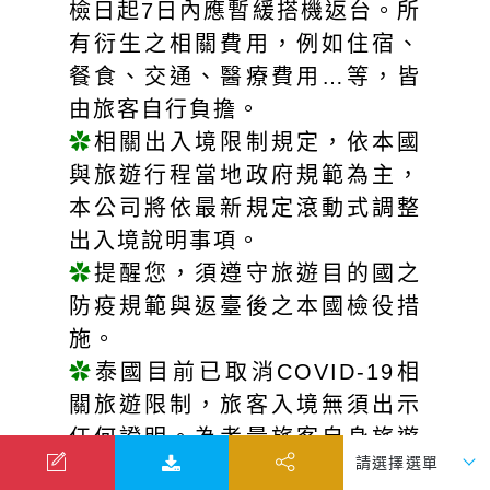
檢日起7日內應暫緩搭機返台。所
有衍生之相關費用，例如住宿、
餐食、交通、醫療費用…等，皆
由旅客自行負擔。
✿
相關出入境限制規定，依本國
與旅遊行程當地政府規範為主，
本公司將依最新規定滾動式調整
出入境說明事項。
✿
提醒您，須遵守旅遊目的國之
防疫規範與返臺後之本國檢役措
施。
✿
泰國目前已取消COVID-19相
關旅遊限制，旅客入境無須出示
任何證明。為考量旅客自身旅遊
安全，並顧及同團其他旅客之旅