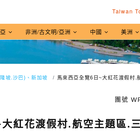
Taiwan T
南亞
非洲/古文明/亞洲
中國
美洲
吉隆坡.沙巴)、新加坡
馬來西亞全覽6日~大紅花渡假村.
團號 WP
~大紅花渡假村.航空主題區.