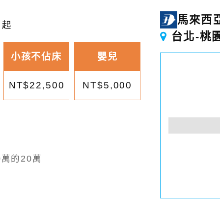
0
馬來西
起
台北-桃
小孩不佔床
嬰兒
NT$22,500
NT$5,000
萬的20萬