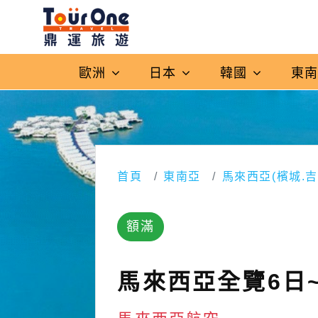
歐洲
日本
韓國
東
首頁
東南亞
馬來西亞(檳城.
額滿
馬來西亞全覽6日