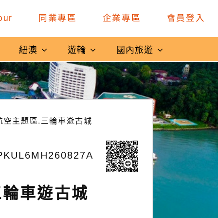
our
同業專區
企業專區
會員登入
紐澳
遊輪
國內旅遊
航空主題區.三輪車遊古城
KUL6MH260827A
三輪車遊古城