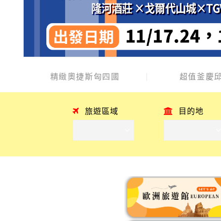
精緻奧捷斯匈四國
超值釜慶邱
旅遊區域
目的地