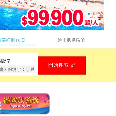
普羅旺斯10日
迪士尼探險號
關鍵字
開始搜索