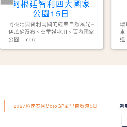
阿根廷智利四大國家
公園15日
阿根廷與智利兩國的經典自然風光~
環
伊瓜蘇瀑布、莫雷諾冰川、百內國家
車
公園...more
道.
2027極速泰國MotoGP武里南賽道5日
創新