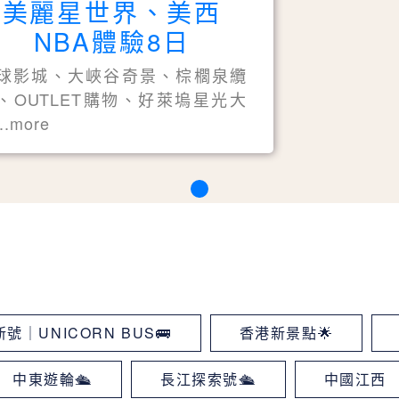
美麗星世界、美西
NBA體驗8日
球影城、大峽谷奇景、棕櫚泉纜
、OUTLET購物、好萊塢星光大
..more
號｜UNICORN BUS🚌
香港新景點🌟
中東遊輪🛳
長江探索號🛳
中國江西