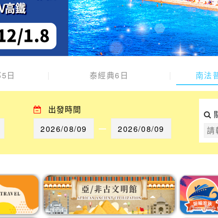
5日
泰經典6日
南法
出發時間