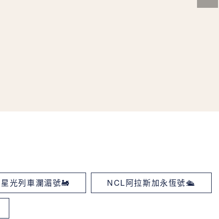
星光列車瀾湄號🚂
NCL阿拉斯加永恆號🛳