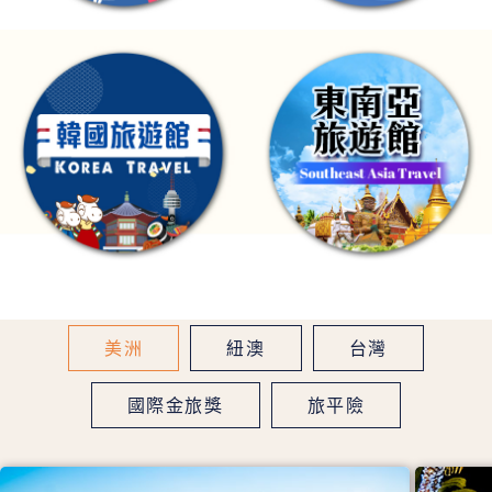
美洲
紐澳
台灣
國際金旅獎
旅平險