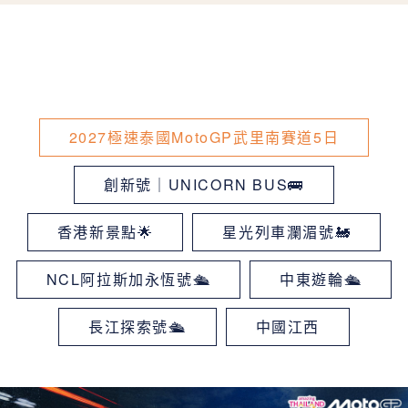
2027極速泰國MotoGP武里南賽道5日
創新號｜UNICORN BUS🚌
香港新景點🌟
星光列車瀾湄號🚂
NCL阿拉斯加永恆號🛳
中東遊輪🛳
長江探索號🛳
中國江西