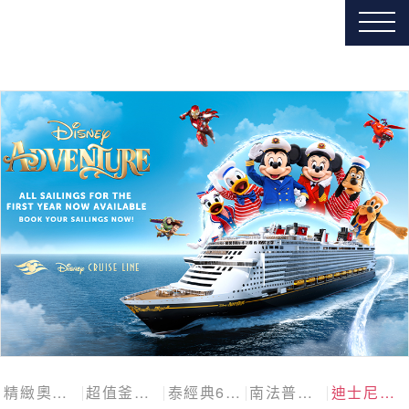
精緻奧捷斯匈四國
超值釜慶邱
泰經典6日
南法普羅旺斯10日
迪士尼探險號