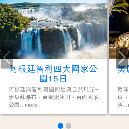
阿根廷智利四大國家公
美
園15日
阿根廷與智利兩國的經典自然風光~
環
伊瓜蘇瀑布、莫雷諾冰川、百內國家
車、
公園...more
道..