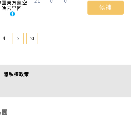
21
0
0
中國東方航空
候補
晚去早回
4
隱私權政策
絲團