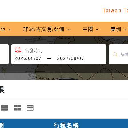
Taiwan T
南亞
非洲/古文明/亞洲
中國
美洲
出發時間
果
期
行程名稱