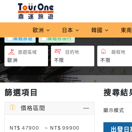
歐洲
日本
韓國
東
團體旅遊
團體自由行
旅遊區域
目的地
啟程地
篩選項目
搜尋結
價格區間
顯示模式
NT$
~
NT$
出發日