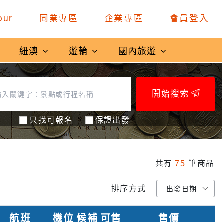
our
同業專區
企業專區
會員登入
紐澳
遊輪
國內旅遊
開始搜索
只找可報名
保證出發
共有
75
筆商品
排序方式
航班
機位
候補
可售
售價