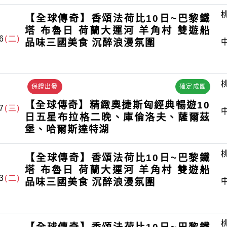
【全球傳奇】香頌法荷比10日~巴黎鐵
塔 布魯日 荷蘭大運河 羊角村 雙遊船
6
(二)
品味三國美食 沉醉浪漫氛圍
保證出發
確定成團
【全球傳奇】精緻奧捷斯匈經典暢遊10
7
(三)
日五星布拉格二晚、庫倫洛夫、薩爾茲
堡、哈爾斯達特湖
【全球傳奇】香頌法荷比10日~巴黎鐵
塔 布魯日 荷蘭大運河 羊角村 雙遊船
3
(二)
品味三國美食 沉醉浪漫氛圍