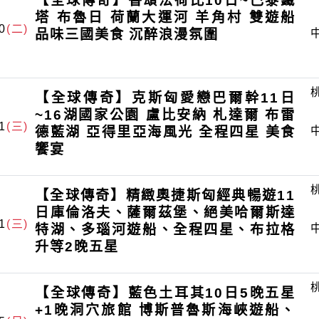
【全球傳奇】香頌法荷比10日~巴黎鐵
塔 布魯日 荷蘭大運河 羊角村 雙遊船
0
(二)
品味三國美食 沉醉浪漫氛圍
【全球傳奇】克斯匈愛戀巴爾幹11日
~16湖國家公園 盧比安納 札達爾 布雷
1
(三)
德藍湖 亞得里亞海風光 全程四星 美食
饗宴
【全球傳奇】精緻奧捷斯匈經典暢遊11
日庫倫洛夫、薩爾茲堡、絕美哈爾斯達
1
(三)
特湖、多瑙河遊船、全程四星、布拉格
升等2晚五星
【全球傳奇】藍色土耳其10日5晚五星
+1晚洞穴旅館 博斯普魯斯海峽遊船、