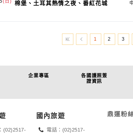
5
(日)
棉堡、土耳其熱情之夜、番紅花城
1
2
3
企業專區
各國護照簽
證資訊
鼎運粉
遊
國內旅遊
(02)2517-
電話：(02)2517-