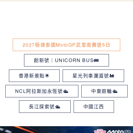
2027極速泰國MotoGP武里南賽道5日
創新號｜UNICORN BUS🚌
香港新景點🌟
星光列車瀾湄號🚂
NCL阿拉斯加永恆號🛳
中東遊輪🛳
長江探索號🛳
中國江西