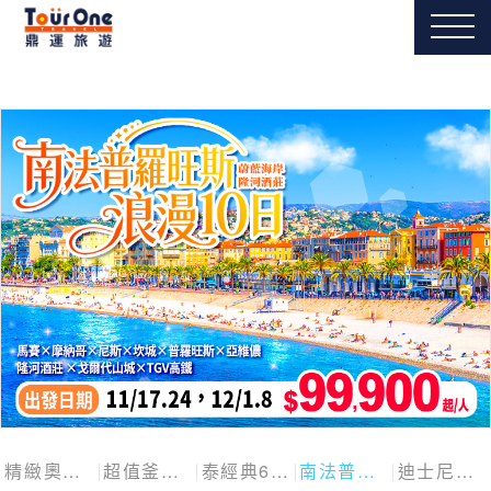
精緻奧捷斯匈四國
超值釜慶邱
泰經典6日
南法普羅旺斯10日
迪士尼探險號