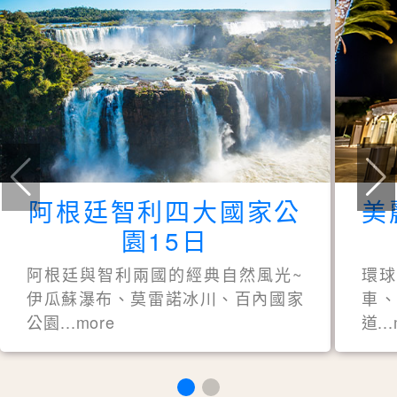
阿根廷智利四大國家公
美
園15日
阿根廷與智利兩國的經典自然風光~
環
伊瓜蘇瀑布、莫雷諾冰川、百內國家
車、
公園...more
道..