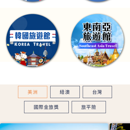
美洲
紐澳
台灣
國際金旅獎
旅平險