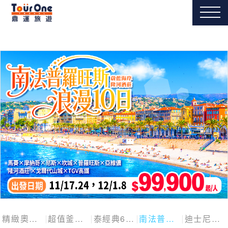
精緻奧捷斯匈四國
超值釜慶邱
泰經典6日
南法普羅旺斯10日
迪士尼探險號