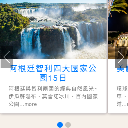
阿根廷智利四大國家公
美
園15日
阿根廷與智利兩國的經典自然風光~
環
伊瓜蘇瀑布、莫雷諾冰川、百內國家
車、
公園...more
道..