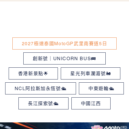
2027極速泰國MotoGP武里南賽道5日
創新號｜UNICORN BUS🚌
香港新景點🌟
星光列車瀾湄號🚂
NCL阿拉斯加永恆號🛳
中東遊輪🛳
長江探索號🛳
中國江西