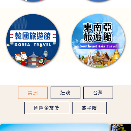
美洲
紐澳
台灣
國際金旅獎
旅平險