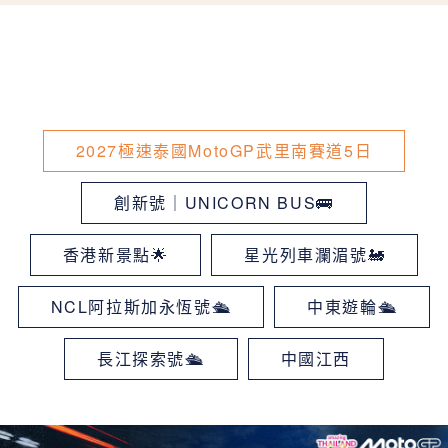
2027極速泰國MotoGP武里南賽道5日
創新號｜UNICORN BUS🚌
香港新景點🌟
星光列車瀾湄號🚂
NCL阿拉斯加永恆號🛳
中東遊輪🛳
長江探索號🛳
中國江西