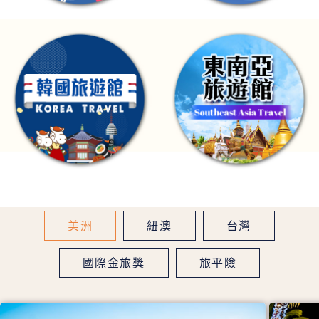
美洲
紐澳
台灣
國際金旅獎
旅平險