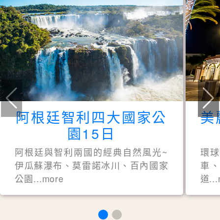
阿根廷智利四大國家公
美
園15日
阿根廷與智利兩國的經典自然風光~
環
伊瓜蘇瀑布、莫雷諾冰川、百內國家
車、
公園...more
道..