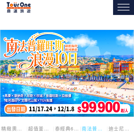
精緻奧捷斯匈四國
超值釜慶邱
泰經典6日
南法普羅旺斯10日
迪士尼探險號