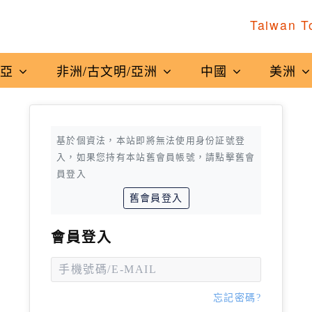
Taiwan T
南亞
非洲/古文明/亞洲
中國
美洲
基於個資法，本站即將無法使用身份証號登
入，如果您持有本站舊會員帳號，請點擊舊會
員登入
舊會員登入
會員登入
忘記密碼?