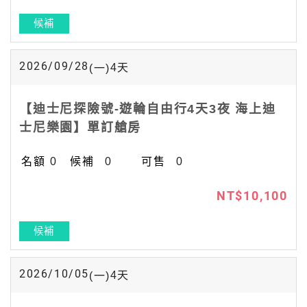
候補
2026/09/28
4
天
(一)
【迪士尼探險號-遊輪自由行4天3夜 海上迪
士尼樂園】單訂艙房
0
0
0
NT$10,100
候補
2026/10/05
4
天
(一)