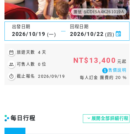
團號 SCDISA4K261019A
出發日期
回程日期
2026/10/19
2026/10/22
(一)
(四)
date_range
旅遊天數
4
天
NT$13,400
元起
people
可售人數
0
位
paid
售價說明
timer
截止報名
2026/09/19
每人訂金 團費的 20 %
每日行程
expand_more
展開全部詳細行程