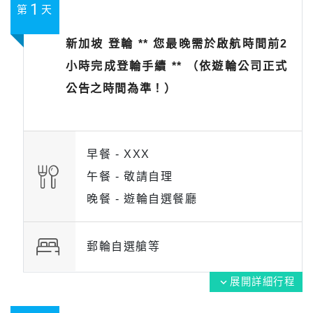
1
第
天
新加坡 登輪 ** 您最晚需於啟航時間前2
小時完成登輪手續 ** （依遊輪公司正式
公告之時間為準！）
早餐 -
XXX
午餐 -
敬請自理
晚餐 -
遊輪自選餐廳
郵輪自選艙等
展開詳細行程
expand_more