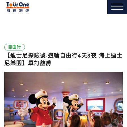
自由行
【迪士尼探險號-遊輪自由行4天3夜 海上迪士
尼樂園】單訂艙房