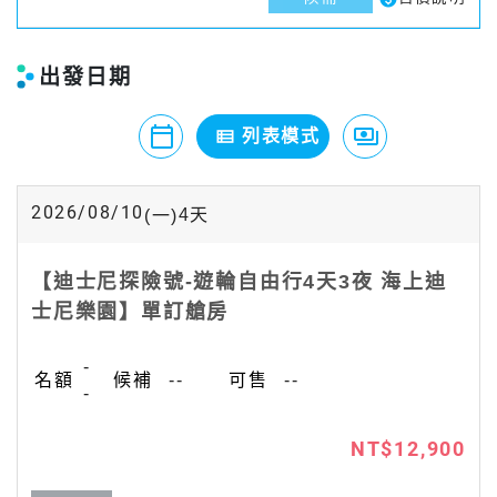
出發日期
calendar_today
payments
view_list
月曆模式
列表模式
價格模式
2026/08/10
4
天
(一)
【迪士尼探險號-遊輪自由行4天3夜 海上迪
士尼樂園】單訂艙房
-
--
--
-
NT$12,900