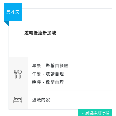
4
第
天
遊輪抵達新加坡
早餐 -
遊輪自餐廳
午餐 -
敬請自理
晚餐 -
敬請自理
溫暖的家
展開詳細行程
expand_more