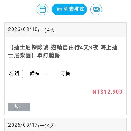
calendar_today
payments
view_list
月曆模式
列表模式
價格模式
2026/08/10
4
天
(一)
【迪士尼探險號-遊輪自由行4天3夜 海上迪
士尼樂園】單訂艙房
-
--
--
-
NT$12,900
截止
2026/08/17
4
天
(一)