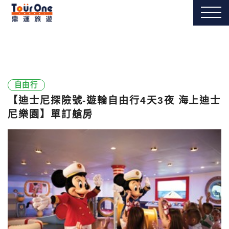
自由行
【迪士尼探險號-遊輪自由行4天3夜 海上迪士
尼樂園】單訂艙房