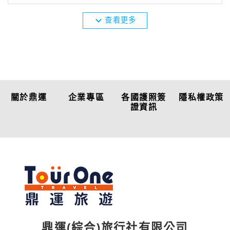
expand_more
查看更多
關於鼎運
企業專區
各國護照簽
隱私權政策
證資訊
鼎運(綜合)旅行社有限公司