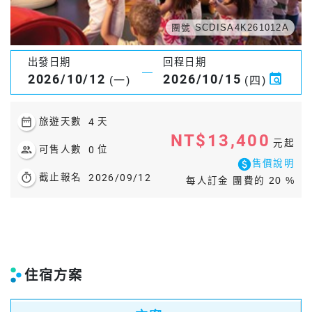
團號 SCDISA4K261012A
出發日期
回程日期
2026/10/12
2026/10/15
(一)
(四)
date_range
旅遊天數
4
天
NT$13,400
元起
people
可售人數
0
位
paid
售價說明
timer
截止報名
2026/09/12
每人訂金 團費的 20 %
住宿方案