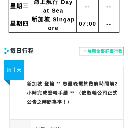
海上航行
Day
星期三
--
--
at Sea
新加坡 Singap
星期四
07:00
--
ore
每日行程
expand_more
展開全部詳細行程
1
第
天
新加坡 登輪 ** 您最晚需於啟航時間前2
小時完成登輪手續 ** （依遊輪公司正式
公告之時間為準！）