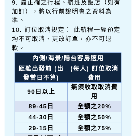
9. 最正確之行程、航班及飯店（如有
加訂），將以行前說明會之資料為
準。
10. 訂位取消規定： 此航程一經預定
均不可取消、更改訂單，亦不可退
款。
內側/海景/陽台客房適用
距離出發前 (出
(每人) 訂位取消
發當日不算)
費用
無須收取取消費
90
日以上
用
89-45
日
全額之20%
44-30
日
全額之50%
29-15
日
全額之75%