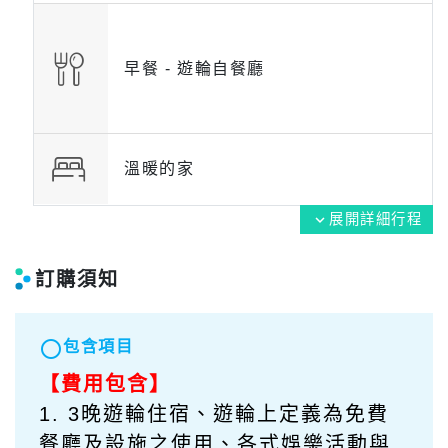
早餐 -
遊輪自餐廳
溫暖的家
展開詳細行程
expand_more
訂購須知
radio_button_unchecked
包含項目
【費用包含】
1. 3晚遊輪住宿、遊輪上定義為免費
餐廳及設施之使用、各式娛樂活動與