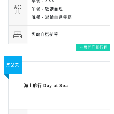
早餐 -
XXX
午餐 -
敬請自理
晚餐 -
遊輪自選餐廳
郵輪自選艙等
展開詳細行程
expand_more
2
第
天
海上航行 Day at Sea