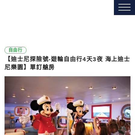
自由行
【迪士尼探險號-遊輪自由行4天3夜 海上迪士
尼樂園】單訂艙房