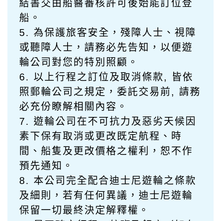
結書交由船醫審核許可後始能訂位登
船。
5. 為保護旅客安全，殘障人士、視障
或聽障人士，請務必先告知，以便
遊
輪公司對您的特別照顧。
6. 以上行程之訂位及取消條款, 皆依
照郵輪公司之規定，委託交易前, 請務
必充份瞭解相關內容。
7.
遊
輪公司在不可抗力及惡劣天候因
素下保有取消或更改既定航程、時
間、船隻及更改價格之權利，恕不作
預先通知。
8. 本公司完全配合迪士尼遊輪之條款
及細則，若有任何異議，迪士尼遊輪
保留一切最終決定解釋權。