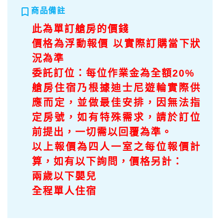
bookmark_border
商品備註
此為單訂艙房的價錢
價格為浮動報價 以實際訂購當下狀
況為準
委託訂位：每位作業金為全額20%
艙房住宿乃根據迪士尼遊輪實際供
應而定，並做最佳安排，因無法指
定房號，如有特殊需求，請於訂位
前提出，一切需以回覆為準。
以上報價為四人一室之每位報價計
算，如有以下詢問，價格另計：
兩歲以下嬰兒
全程單人住宿