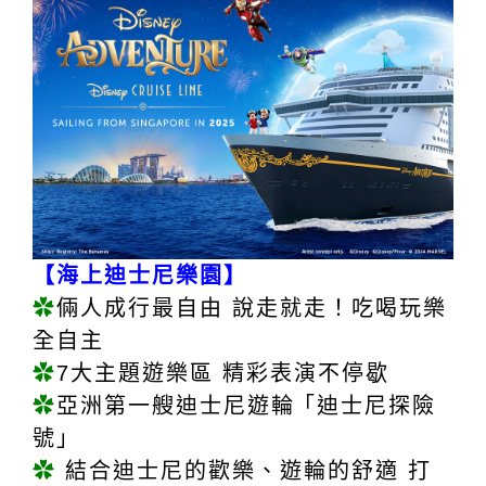
【海上迪士尼樂園】
✿
倆人成行最自由 說走就走！吃喝玩樂
全自主
✿
7大主題遊樂區 精彩表演不停歇
✿
亞洲第一艘迪士尼遊輪 ｢迪士尼探險
號」
✿
結合迪士尼的歡樂、
遊
輪的舒適 打