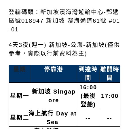
登輪碼頭：
新加坡濱海灣遊輪中心-郵遞
區號018947 新加坡 濱海通道61
號 #01
-01
4天3夜(週一)
新加坡-公海-新加坡(僅供
參考，實際以行前資料為主)
星期
停靠港
到達時
離開時
間
間
16:00
新加坡 Singap
星期一
(最後
17:00
ore
登船)
海上航行
Day at
星期二
--
--
Sea