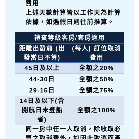
費用
上述天數計算皆以工作天為計算
依據，如遇假日則往前推算。
禮賓等級客房/套房適用
距離出發前 (出
(每人) 訂位取消
發當日不算)
費用
45
日及以上
全額之20%
44-30
日
全額之50%
29-15
日
全額之75%
14
日及以下(含
開航日未登船
全額之100%
者)
同一房中任一人取消，除收取必
要之取消費外，如因此取消而產