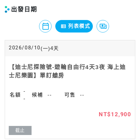
出發日期
calendar_today
payments
view_list
月曆模式
列表模式
價格模式
2026/08/10
4
天
(一)
【迪士尼探險號-遊輪自由行4天3夜 海上迪
士尼樂園】單訂艙房
-
--
--
-
NT$12,900
截止