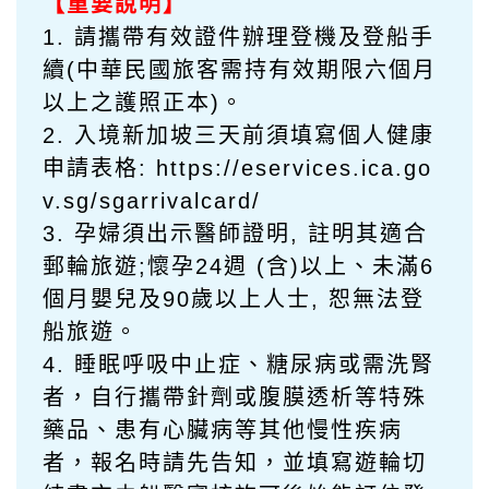
【重要說明】
1. 請攜帶有效證件辦理登機及登船手
續(中華民國旅客需持有效期限六個月
以上之護照正本)。
2. 入境新加坡三天前須填寫個人健康
申請表格: https://eservices.ica.go
v.sg/sgarrivalcard/
3. 孕婦須出示醫師證明, 註明其適合
郵輪旅遊;懷孕24週 (含)以上、未滿6
個月嬰兒及90歲以上人士, 恕無法登
船旅遊。
4. 睡眠呼吸中止症、糖尿病或需洗腎
者，自行攜帶針劑或腹膜透析等特殊
藥品、患有心臟病等其他慢性疾病
者，報名時請先告知，並填寫
遊
輪切