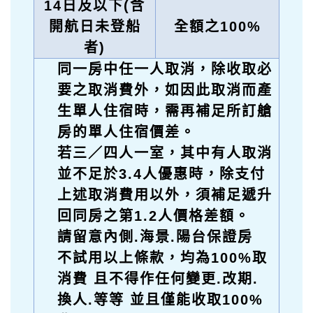
14
日及以下(含
開航日未登船
全額之100%
者)
同一房中任一人取消，除收取必
要之取消費外，如因此取消而產
生單人住宿時，需再補足所訂艙
房的單人住宿價差。
若三／四人一室，其中有人取消
並不足於3.4人優惠時，除支付
上述取消費用以外，須補足遞升
回同房之第1.2人價格差額。
請留意內側.海景.陽台保證房
不試用以上條款，均為100%取
消費 且不得作任何變更.改期.
換人.等等 並且僅能收取100%