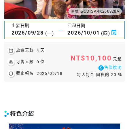
團號 SCDISA4K260928A
出發日期
回程日期
2026/09/28
2026/10/01
(一)
(四)
date_range
旅遊天數
4
天
NT$10,100
元起
people
可售人數
0
位
paid
售價說明
timer
截止報名
2026/09/18
每人訂金 團費的 20 %
特色介紹