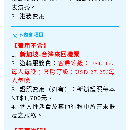
表演秀。
2. 港務費用
clear
不包含項目
【費用不含】
1.
新加坡-台灣來回機票
2. 遊輪服務費：
客房等級：
USD 16/
每人每晚；套房等級：USD 27.25/每
人每晚
3. 證照費用（如有）：新辦護照每本
NT$1,700元。
4. 個人性消費及其他行程中所有未提
及之服務。