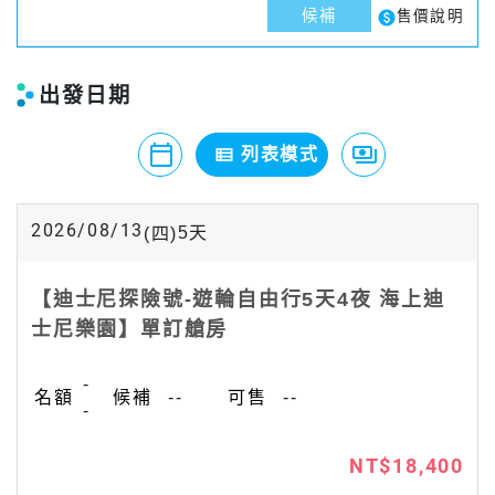
候補
paid
售價說明
出發日期
calendar_today
payments
view_list
月曆模式
列表模式
價格模式
2026/08/13
5
天
(四)
【迪士尼探險號-遊輪自由行5天4夜 海上迪
士尼樂園】單訂艙房
-
--
--
-
NT$18,400