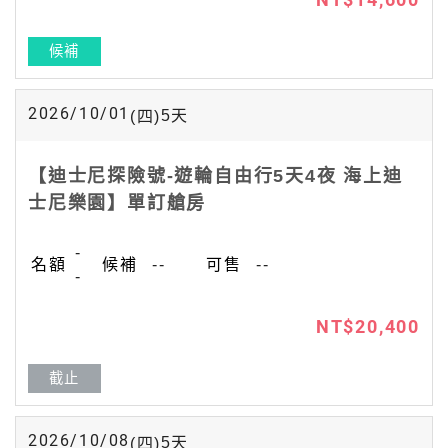
候補
2026/10/01
5
天
(四)
【迪士尼探險號-遊輪自由行5天4夜 海上迪
士尼樂園】單訂艙房
-
--
--
-
NT$20,400
截止
2026/10/08
5
天
(四)