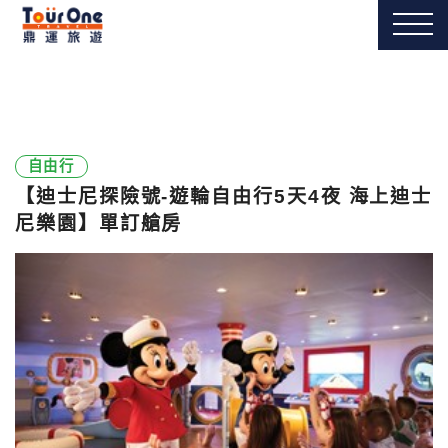
自由行
【迪士尼探險號-遊輪自由行5天4夜 海上迪士
尼樂園】單訂艙房