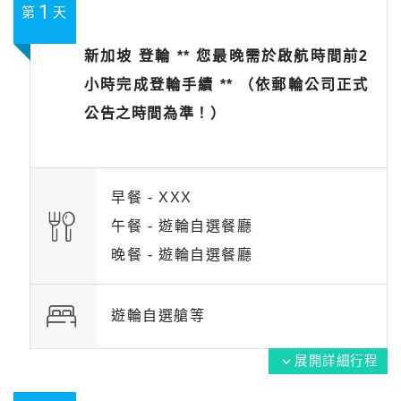
1
第
天
新加坡 登輪 ** 您最晚需於啟航時間前2
小時完成登輪手續 ** （依郵輪公司正式
公告之時間為準！）
早餐 -
XXX
午餐 -
遊輪自選餐廳
晚餐 -
遊輪自選餐廳
遊輪自選艙等
展開詳細行程
expand_more