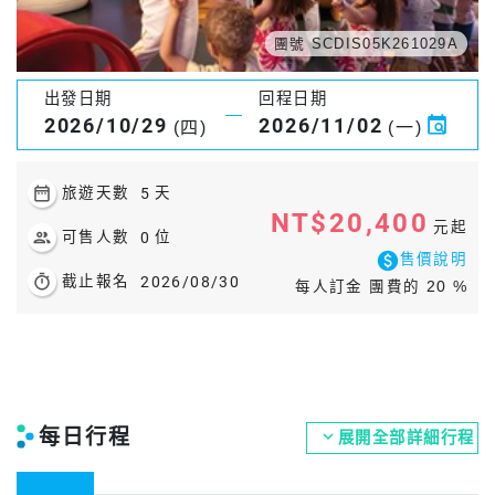
團號 SCDIS05K261029A
出發日期
回程日期
2026/10/29
2026/11/02
(四)
(一)
date_range
旅遊天數
5
天
NT$20,400
元起
people
可售人數
0
位
paid
售價說明
timer
截止報名
2026/08/30
每人訂金 團費的 20 %
每日行程
expand_more
展開全部詳細行程