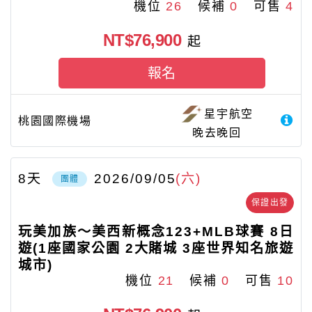
機位
26
候補
0
可售
4
NT$76,900
起
報名
星宇航空
桃園國際機場
晚去晚回
8
天
2026/09/05
(六)
團體
保證出發
玩美加族〜美西新概念123+MLB球賽 8日
遊(1座國家公園 2大賭城 3座世界知名旅遊
城市)
機位
21
候補
0
可售
10