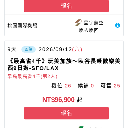
報名
星宇航空
桃園國際機場
晚去晚回
9
天
2026/09/12
(六)
團體
《最高省4千》玩美加族～臥谷長榮歡樂美
西9日遊-SFO/LAX
早鳥最高省4千(第2人)
機位
26
候補
0
可售
25
NT$96,900
起
報名