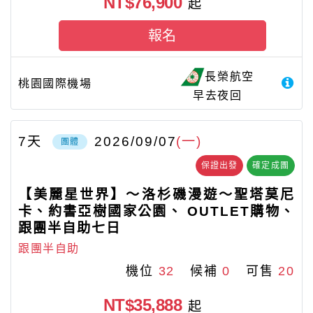
NT$76,900
起
報名
長榮航空
桃園國際機場
早去夜回
7
天
2026/09/07
(一)
團體
保證出發
確定成團
【美麗星世界】～洛杉磯漫遊～聖塔莫尼
卡、約書亞樹國家公園、 OUTLET購物、
跟團半自助七日
跟團半自助
機位
32
候補
0
可售
20
NT$35,888
起