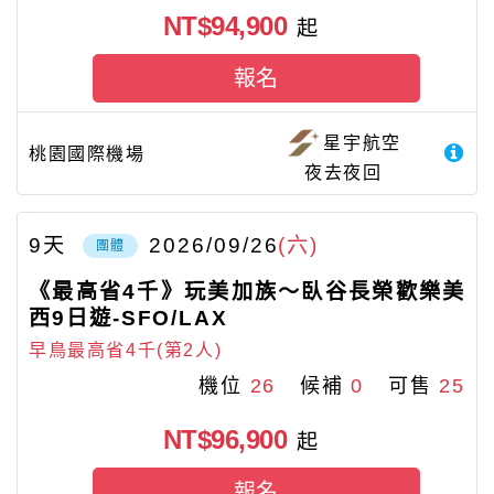
NT$94,900
起
報名
星宇航空
桃園國際機場
夜去夜回
9
天
2026/09/26
(六)
團體
《最高省4千》玩美加族～臥谷長榮歡樂美
西9日遊-SFO/LAX
早鳥最高省4千(第2人)
機位
26
候補
0
可售
25
NT$96,900
起
報名