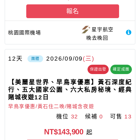
報名
星宇航空
桃園國際機場
晚去晚回
12
天
2026/09/09
(三)
團體
保證出發
確定成團
【美麗星世界、早鳥享優惠】黃石深度紀
行、五大國家公園、六大私房秘境、經典
賭城夜遊12日
早鳥享優惠/黃石住二晚/賭城含夜遊
機位
32
候補
0
可售
13
NT$143,900
起