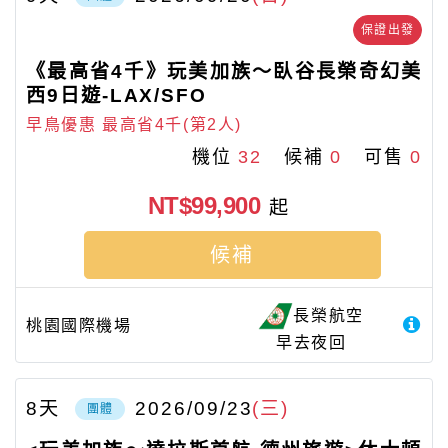
保證出發
《最高省4千》玩美加族～臥谷長榮奇幻美
西9日遊-LAX/SFO
早鳥優惠 最高省4千(第2人)
機位
32
候補
0
可售
0
NT$99,900
起
候補
長榮航空
桃園國際機場
早去夜回
8
天
2026/09/23
(三)
團體