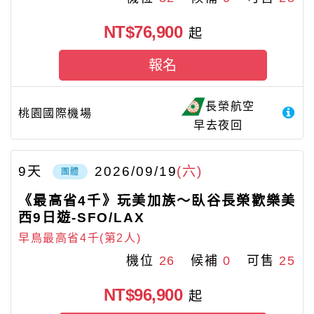
NT$76,900
起
報名
長榮航空
桃園國際機場
早去夜回
9
天
2026/09/19
(六)
團體
《最高省4千》玩美加族～臥谷長榮歡樂美
西9日遊-SFO/LAX
早鳥最高省4千(第2人)
機位
26
候補
0
可售
25
NT$96,900
起