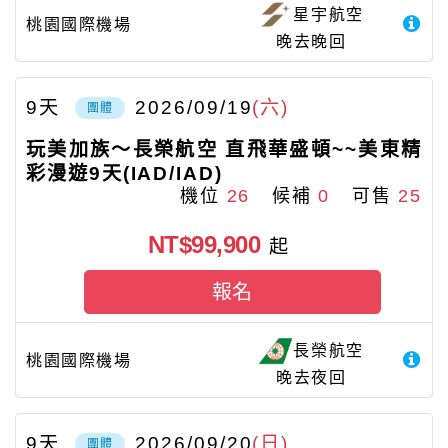
星宇航空
桃園國際機場
晚去晚回
9
天
2026/09/19
(六)
團體
玩美加族～長榮航空 直飛華盛頓~~美東精
彩漫遊9天(IAD/IAD)
機位
26
候補
0
可售
25
NT$99,900
起
報名
長榮航空
桃園國際機場
晚去夜回
9
天
2026/09/20
(日)
團體