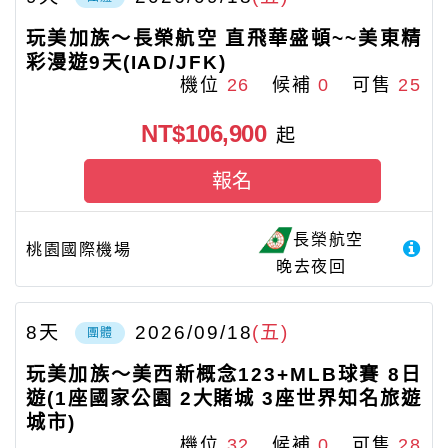
玩美加族～長榮航空 直飛華盛頓~~美東精
彩漫遊9天(IAD/JFK)
機位
26
候補
0
可售
25
NT$106,900
起
報名
長榮航空
桃園國際機場
晚去夜回
8
天
2026/09/18
(五)
團體
玩美加族〜美西新概念123+MLB球賽 8日
遊(1座國家公園 2大賭城 3座世界知名旅遊
城市)
機位
32
候補
0
可售
28