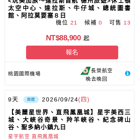
<玩美加族～達拉斯首航 德州旅遊>休士頓
太空中心、達拉斯、牛仔城、總統圖書
館、阿拉莫要塞８日
機位
21
候補
0
可售
13
NT$88,900
起
報名
長榮航空
桃園國際機場
晚去晚回
9
天
2026/09/24
(四)
團體
【美麗星世界、直飛鳳凰城】星宇美西三
城、大峽谷奇景、羚羊峽谷、紀念碑山
谷、聖多納小鎮九日
星宇航空 直飛鳳凰城