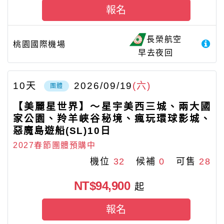
報名
長榮航空
桃園國際機場
早去夜回
10
天
2026/09/19
(六)
團體
【美麗星世界】～星宇美西三城、兩大國
家公園、羚羊峽谷秘境、瘋玩環球影城、
惡魔島遊船(SL)10日
2027春節團體預購中
機位
32
候補
0
可售
28
NT$94,900
起
報名