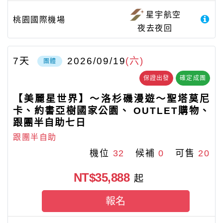
星宇航空
桃園國際機場
夜去夜回
7
天
2026/09/19
(六)
團體
保證出發
確定成團
【美麗星世界】～洛杉磯漫遊～聖塔莫尼
卡、約書亞樹國家公園、 OUTLET購物、
跟團半自助七日
跟團半自助
機位
32
候補
0
可售
20
NT$35,888
起
報名