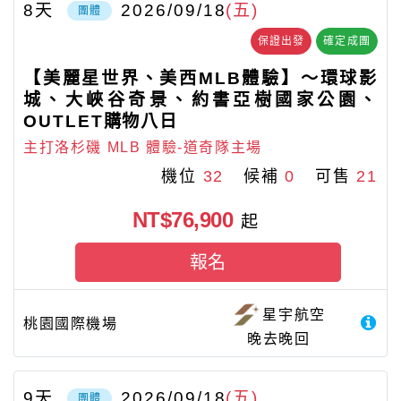
8
天
2026/09/18
(五)
團體
保證出發
確定成團
【美麗星世界、美西MLB體驗】～環球影
城、大峽谷奇景、約書亞樹國家公園、
OUTLET購物八日
主打洛杉磯 MLB 體驗-道奇隊主場
機位
32
候補
0
可售
21
NT$76,900
起
報名
星宇航空
桃園國際機場
晚去晚回
9
天
2026/09/18
(五)
團體