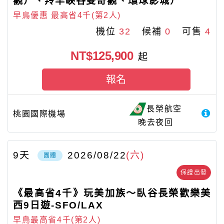
觀）、羚羊峽谷雙奇觀、環球影城）
早鳥優惠 最高省4千(第2人)
機位
32
候補
0
可售
4
NT$125,900
起
報名
長榮航空
桃園國際機場
晚去夜回
9
天
2026/08/22
(六)
團體
保證出發
《最高省4千》玩美加族～臥谷長榮歡樂美
西9日遊-SFO/LAX
早鳥最高省4千(第2人)