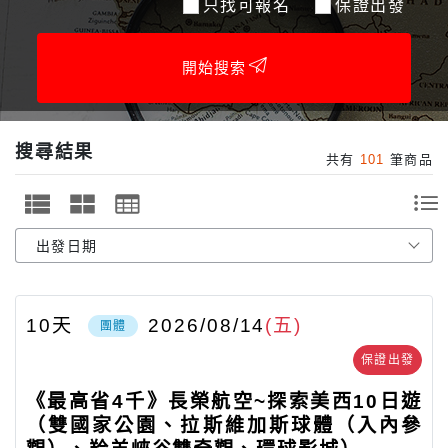
只找可報名
保證出發
開始搜索
搜尋結果
共有
101
筆商品
10
天
2026/08/14
(五)
團體
保證出發
《最高省4千》長榮航空~探索美西10日遊
（雙國家公園、拉斯維加斯球體（入內參