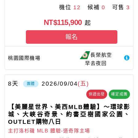
機位
12
候補
0
可售
3
NT$115,900
起
報名
長榮航空
桃園國際機場
早去夜回
8
天
2026/09/04
(五)
團體
保證出發
確定成團
【美麗星世界、美西MLB體驗】～環球影
城、大峽谷奇景、約書亞樹國家公園、
OUTLET購物八日
主打洛杉磯 MLB 體驗-道奇隊主場