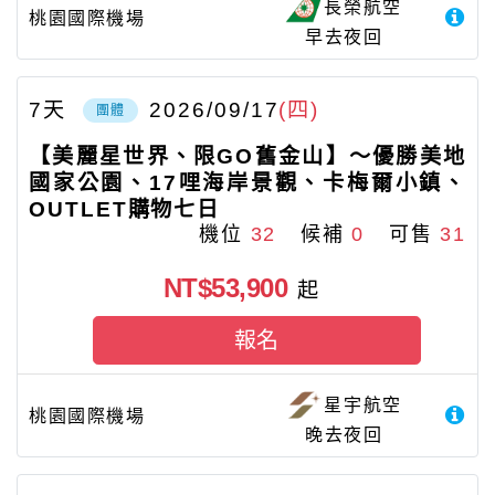
長榮航空
桃園國際機場
早去夜回
7
天
2026/09/17
(四)
團體
【美麗星世界、限GO舊金山】～優勝美地
國家公園、17哩海岸景觀、卡梅爾小鎮、
OUTLET購物七日
機位
32
候補
0
可售
31
NT$53,900
起
報名
星宇航空
桃園國際機場
晚去夜回