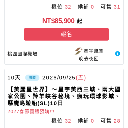
機位
32
候補
0
可售
31
NT$85,900
起
報名
星宇航空
桃園國際機場
晚去夜回
10
天
2026/09/25
(五)
團體
【美麗星世界】～星宇美西三城、兩大國
家公園、羚羊峽谷秘境、瘋玩環球影城、
惡魔島遊船(SL)10日
2027春節團體預購中
機位
32
候補
0
可售
28