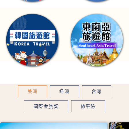
美洲
紐澳
台灣
國際金旅獎
旅平險