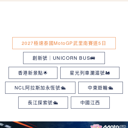
2027極速泰國MotoGP武里南賽道5日
創新號｜UNICORN BUS🚌
香港新景點🌟
星光列車瀾湄號🚂
NCL阿拉斯加永恆號🛳
中東遊輪🛳
長江探索號🛳
中國江西