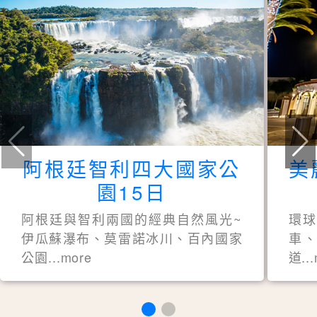
阿根廷智利四大國家公
美
園15日
阿根廷與智利兩國的經典自然風光~
環
伊瓜蘇瀑布、莫雷諾冰川、百內國家
車、
公園...more
道..