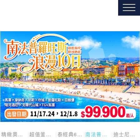
精緻奧捷斯匈四國
超值釜慶邱
泰經典6日
南法普羅旺斯10日
迪士尼探險號