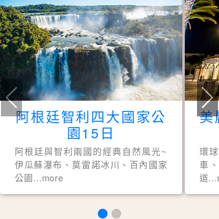
阿根廷智利四大國家公
美
園15日
阿根廷與智利兩國的經典自然風光~
環
伊瓜蘇瀑布、莫雷諾冰川、百內國家
車、
公園...more
道..