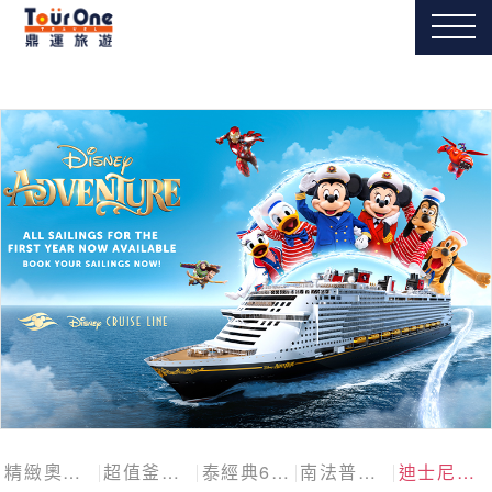
精緻奧捷斯匈四國
超值釜慶邱
泰經典6日
南法普羅旺斯10日
迪士尼探險號