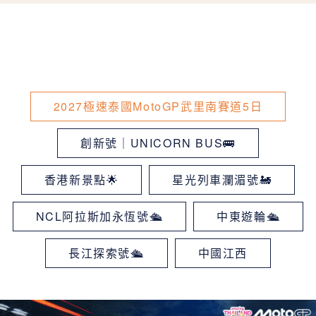
2027極速泰國MotoGP武里南賽道5日
創新號｜UNICORN BUS🚌
香港新景點🌟
星光列車瀾湄號🚂
NCL阿拉斯加永恆號🛳
中東遊輪🛳
長江探索號🛳
中國江西