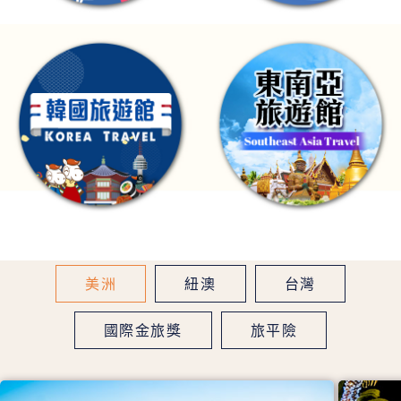
美洲
紐澳
台灣
國際金旅獎
旅平險