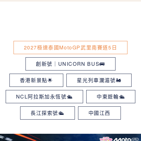
2027極速泰國MotoGP武里南賽道5日
創新號｜UNICORN BUS🚌
香港新景點🌟
星光列車瀾湄號🚂
NCL阿拉斯加永恆號🛳
中東遊輪🛳
長江探索號🛳
中國江西