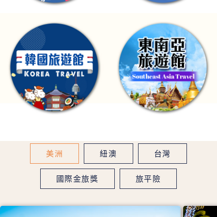
美洲
紐澳
台灣
國際金旅獎
旅平險