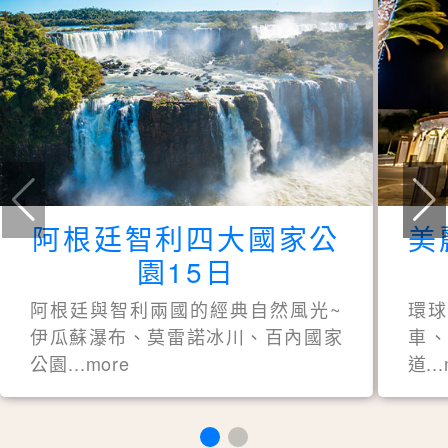
阿根廷智利四大國家公
美
園15日
阿根廷與智利兩國的經典自然風光~
環
伊瓜蘇瀑布、莫雷諾冰川、百內國家
車、
公園...more
道..