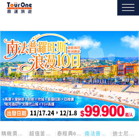
精緻奧捷斯匈四國
超值釜慶邱
泰經典6日
南法普羅旺斯10日
迪士尼探險號