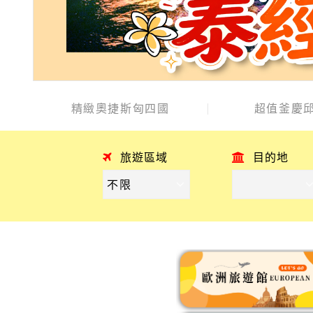
精緻奧捷斯匈四國
超值釜慶邱
旅遊區域
目的地