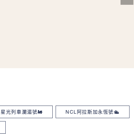
星光列車瀾湄號🚂
NCL阿拉斯加永恆號🛳