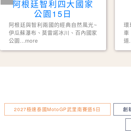
阿根廷智利四大國家
公園15日
阿根廷與智利兩國的經典自然風光~
環
伊瓜蘇瀑布、莫雷諾冰川、百內國家
車
公園...more
道.
2027極速泰國MotoGP武里南賽道5日
創新