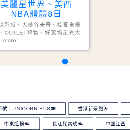
美麗星世界、美西
NBA體驗8日
球影城、大峽谷奇景、棕櫚泉纜
、OUTLET購物、好萊塢星光大
..more
號｜UNICORN BUS🚌
香港新景點🌟
中東遊輪🛳
長江探索號🛳
中國江西