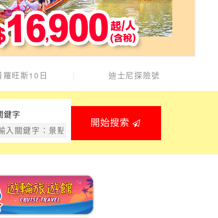
普羅旺斯10日
迪士尼探險號
關鍵字
開始搜索