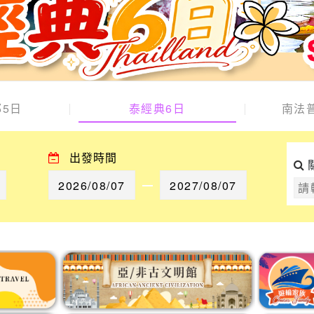
5日
泰經典6日
南法
出發時間