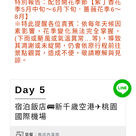
特別報告：配合開花季節【紫丁香花
季5月中旬～6月下旬．薔薇花季6～
8月】
※特此提醒各位貴賓：依每年天候因
素影響，花季變化無法完全掌握，
(下雨或颳風或氣溫異常...等)，導致
其凋謝或未綻開，仍會依原行程前往
景點觀賞，造成不便，敬請瞭解與見
諒。
Day 5
宿泊飯店🚌新千歲空港✈桃園
國際機場
早餐
：飯店內享用