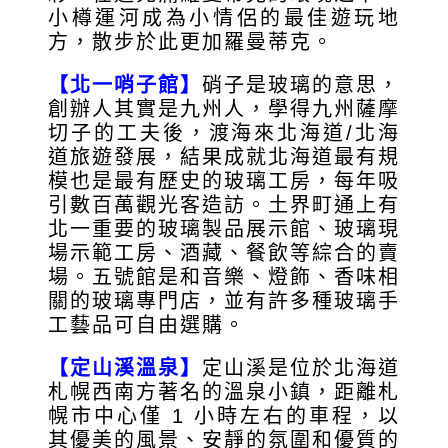
小樽運河成為小情侶的最佳遊玩地
方，散步於此更加羅曼蒂克。
【北一哨子館】
硝子是玻璃的意思，
創辦人其實是九州人，學得九州薩摩
切子的工夫後，渡海來北海道/北海
道旅遊發展，結果成就北海道最有規
模也是最有歷史的玻璃工房，每年吸
引數百萬觀光客造訪。土界町通上有
北一重要的玻璃製品展示館、玻璃現
場示範工房、酒藏、餐飲等綜合的賣
場。五號館是和音樂、燈飾、香味相
關的玻璃專門店，並有許多種玻璃手
工藝品可自由選購。
【定山溪溫泉】
定山溪是位於北海道
札幌西南方著名的溫泉小鎮，距離札
幌市中心僅 1 小時左右的車程，以
其優美的風景、安靜的氛圍和優質的