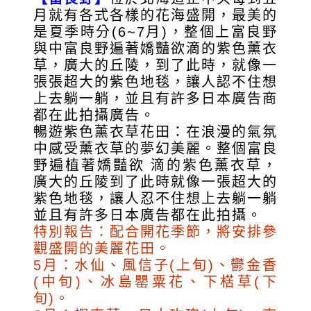
月就有各式各樣的花海盛開，最美的
是夏季時分(6~7月)，整個上富良野
與中富良野遍著嬌豔欲滴的紫色薰衣
草，廣大的丘陵，到了此時，就像一
張張超大的紫色地毯，讓人認不住想
上去躺一躺，並且有許多日本廣告商
都在此拍攝廣告。
暢遊紫色薰衣草花田：在浪漫的氣氛
中感受薰衣草的夢幻美麗。整個富良
野遍植著嬌豔欲 滴的紫色薰衣草，
廣大的丘陵到了此時就像一張超大的
紫色地毯，讓人忍不住想上去躺一躺
並且有許多日本廣告都在此拍攝。
特別報告：配合開花季節，將安排參
觀盛開的美麗花田。
5月：水仙、風信子(上旬)、鬱金香
(中旬)、冰島罌粟花、下楛草(下
旬)。