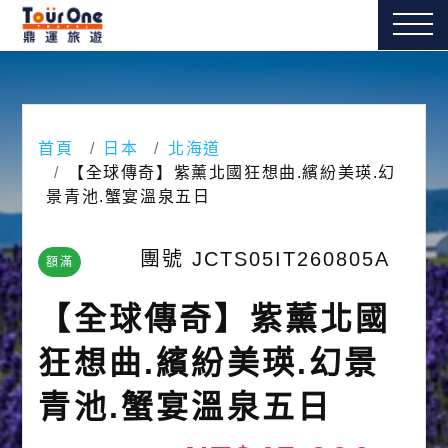
首頁
日本
北海道
【全球傳奇】紫薰北國狂想曲.繽紛美瑛.幻
景青池.蟹宴溫泉五日
團號 JCTS05IT260805A
額滿
【全球傳奇】紫薰北國
狂想曲.繽紛美瑛.幻景
青池.蟹宴溫泉五日