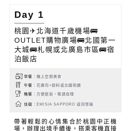
Day 1
桃園✈北海道千歲機場🚌
OUTLET購物廣場🚌北國第一
大城🚌札幌或北廣島市區🚌宿
泊飯店
早餐
：機上空廚美食
午餐
：花壽司+飲料或北國和膳
晚餐
：方便逛街，敬請自理
住宿
：EMISIA SAPPORO 或同等級
帶著輕鬆的心情集合於桃園中正機
場，辦理出境手續後，搭乘客機直接