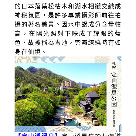
的日本落葉松枯木和湖水相襯交織成
神秘氛圍，是許多專業攝影師前往拍
攝的著名美景。因水中鋁成分含量較
高，在陽光照射下映成了耀眼的藍
色，故被稱為青池，雲霧繚繞時有如
身在仙境。