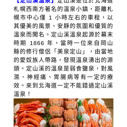
【定山溪溫泉】
定山溪是位於北海道
札幌西南方著名的溫泉小鎮，距離札
幌市中心僅 1 小時左右的車程，以
其優美的風景、安靜的氛圍和優質的
溫泉而聞名。定山溪溫泉起源於幕末
時期 1866 年，當時一位來自岡山
縣的修行僧侶「美泉定山」，由當地
的愛奴族人帶路，發現溫泉湧出的源
頭。定山溪的溫泉是弱食鹽泉，對風
濕、神經痛、胃腸病等有一定的療
效。來到北海道一定不能錯過定山溪
溫泉！