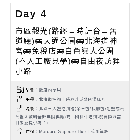
Day 4
市區觀光(路經→時計台→舊
道廳)🚌大通公園🚌北海道神
宮🚌免稅店🚌白色戀人公園
(不入工廠見學)🚌自由夜訪狸
小路
早餐
：飯店內享用
午餐
：北海道名物十勝豚丼或北國湯咖哩
晚餐
：北國三大蟹吃到飽(帝王蟹/長腳蟹/毛蟹或松
葉蟹＆飲料全部無限供應)或北國和牛吃到飽(實際以當
日餐廳提供為主)
住宿
：Mercure Sapporo Hotel 或同等級