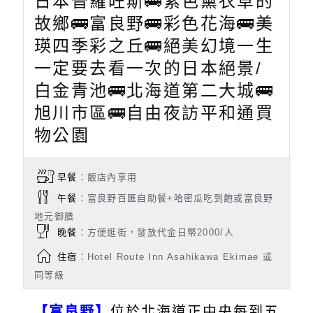
日本普羅旺斯🚌紫色薰衣草的
故鄉🚌富良野🚌彩色花海🚌美
瑛四季彩之丘🚌絕美幻境一生
一定要去看一次的日本絕景/
白金青池🚌北海道第二大城🚌
旭川市區🚌自由夜訪平和通買
物公園
早餐
：飯店內享用
午餐
：富良野百匯自助餐+哈密瓜吃到飽或富良野
地元御膳
晚餐
：方便逛街，發放代金日幣2000/人
住宿
：Hotel Route Inn Asahikawa Ekimae 或
同等級
【富良野】
位於北海道正中央每到五