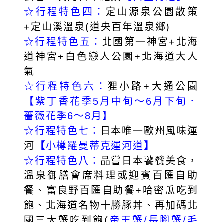
☆行程特色四：
定山源泉公園散策
+定山溪溫泉(道央百年溫泉鄉)
☆行程特色五：
北國第一神宮+北海
道神宮+白色戀人公園+北海道大人
氣
☆行程特色六：
狸小路+大通公園
【紫丁香花季5月中旬～6月下旬．
薔薇花季6～8月】
☆行程特色七：
日本唯一歐州風味運
河
【
小樽羅曼蒂克運河道
】
☆行程特色八：
品嘗日本饕餮美食，
溫泉御膳會席料理或迎賓百匯自助
餐、富良野百匯自助餐+哈密瓜吃到
飽、北海道名物十勝豚丼、再加碼北
國三大蟹吃到飽(
帝王蟹/長腳蟹/毛