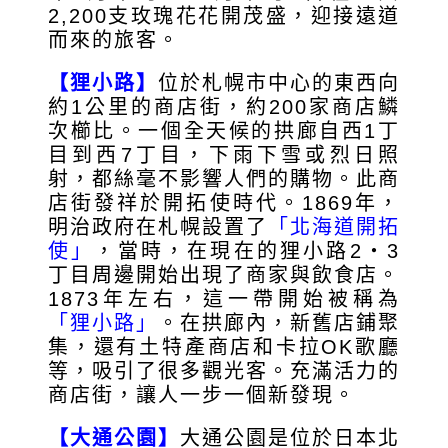
2,200支玫瑰花花開茂盛，迎接遠道
而來的旅客。
【狸小路】
位於札幌市中心的東西向
約1公里的商店街，約200家商店鱗
次櫛比。一個全天候的拱廊自西1丁
目到西7丁目，下雨下雪或烈日照
射，都絲毫不影響人們的購物。此商
店街發祥於開拓使時代。1869年，
明治政府在札幌設置了
「北海道開拓
使」
，當時，在現在的狸小路2・3
丁目周邊開始出現了商家與飲食店。
1873年左右，這一帶開始被稱為
「狸小路」
。在拱廊內，新舊店鋪聚
集，還有土特產商店和卡拉OK歌廳
等，吸引了很多觀光客。充滿活力的
商店街，讓人一步一個新發現。
【大通公園】
大通公園是位於日本北