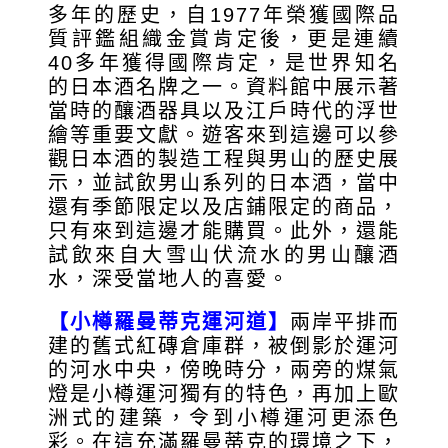
多年的歷史，自1977年榮獲國際品
質評鑑組織金賞肯定後，更是連續
40多年獲得國際肯定，是世界知名
的日本酒名牌之一。資料館中展示著
當時的釀酒器具以及江戶時代的浮世
繪等重要文獻。遊客來到這邊可以參
觀日本酒的製造工程與男山的歷史展
示，並試飲男山系列的日本酒，當中
還有季節限定以及店鋪限定的商品，
只有來到這邊才能購買。此外，還能
試飲來自大雪山伏流水的男山釀酒
水，深受當地人的喜愛。
【小樽羅曼蒂克運河道】
兩岸平排而
建的舊式紅磚倉庫群，被倒影於運河
的河水中央，傍晚時分，兩旁的煤氣
燈是小樽運河獨有的特色，再加上歐
洲式的建築，令到小樽運河更添色
彩。在這充滿羅曼蒂克的環境之下，