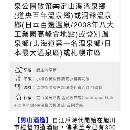
泉公園散策🚌定山溪溫泉鄉
(道央百年溫泉鄉)或洞爺溫泉
鄉(日本百選溫泉/2008年八大
工業國高峰會地點)或登別溫
泉鄉(北海道第一名溫泉鄉/日
本最大溫泉區)或札幌市區
早餐
：飯店內享用
午餐
：小樽竹筴魚御膳或小樽壽司餐
晚餐
：溫泉御膳會席料理或迎賓百匯自助餐
住宿
：定山溪萬世閣溫泉飯店或Chateraise Gate
aux Kingdom溫泉渡假酒店 或同等級
【男山酒造】
自江戶時代開始在旭川
市經營的造酒廠，傳承至今已有300