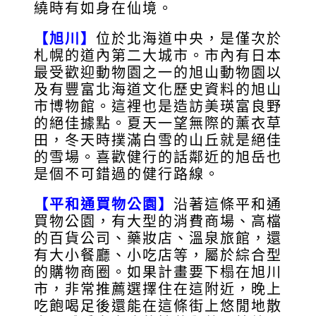
繞時有如身在仙境。
【旭川】
位於北海道中央，是僅次於
札幌的道內第二大城市。市內有日本
最受歡迎動物園之一的旭山動物園以
及有豐富北海道文化歷史資料的旭山
市博物館。這裡也是造訪美瑛富良野
的絕佳據點。夏天一望無際的薰衣草
田，冬天時撲滿白雪的山丘就是絕佳
的雪場。喜歡健行的話鄰近的旭岳也
是個不可錯過的健行路線。
【平和通買物公園】
沿著這條平和通
買物公園，有大型的消費商場、高檔
的百貨公司、藥妝店、溫泉旅館，還
有大小餐廳、小吃店等，屬於綜合型
的購物商圈。如果計畫要下榻在旭川
市，非常推薦選擇住在這附近，晚上
吃飽喝足後還能在這條街上悠閒地散