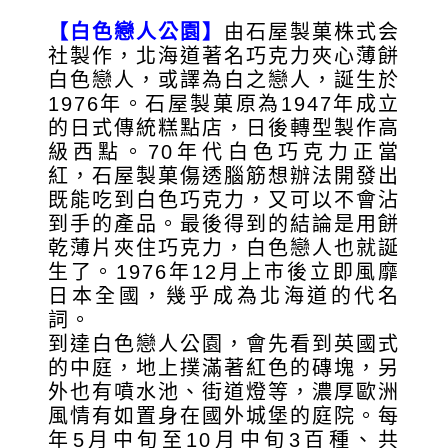
【白色戀人公園】
由石屋製菓株式会
社製作，北海道著名巧克力夾心薄餅
白色戀人，或譯為白之戀人，誕生於
1976年。石屋製菓原為1947年成立
的日式傳統糕點店，日後轉型製作高
級西點。70年代白色巧克力正當
紅，石屋製菓傷透腦筋想辦法開發出
既能吃到白色巧克力，又可以不會沾
到手的產品。最後得到的結論是用餅
乾薄片夾住巧克力，白色戀人也就誕
生了。1976年12月上市後立即風靡
日本全國，幾乎成為北海道的代名
詞。
到達白色戀人公園，會先看到英國式
的中庭，地上撲滿著紅色的磚塊，另
外也有噴水池、街道燈等，濃厚歐洲
風情有如置身在國外城堡的庭院。每
年5月中旬至10月中旬3百種、共