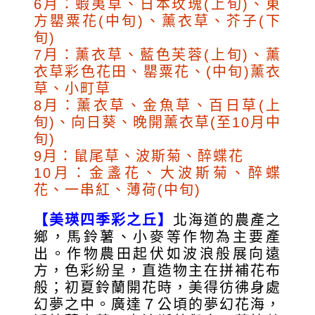
6月：蝦夷草、日本玫瑰(上旬)、東
方罌粟花(中旬)、薰衣草、芥子(下
旬)
7月：薰衣草、藍色芙蓉(上旬)、薰
衣草彩色花田、罌粟花、(中旬)薰衣
草、小町草
8月：薰衣草、金魚草、百日草(上
旬)、向日葵、晚開薰衣草(至10月中
旬)
9月：鼠尾草、波斯菊、醉蝶花
10月：金盞花、大波斯菊、醉蝶
花、一串紅、薄荷(中旬)
【美瑛四季彩之丘】
北海道的農產之
鄉，馬鈴薯、小麥等作物為主要產
出。作物農田起伏如波浪般展向遠
方，色彩紛呈，直造物主在拼補花布
般；初夏鈴蘭開花時，美得彷彿身處
幻夢之中。廣達７公頃的夢幻花海，