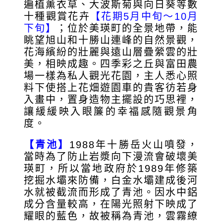
遍植薰衣草、大波斯菊與向日葵等數
十種觀賞花卉
【花期5月中旬～10月
下旬】
；位於美瑛町的全景地帶，能
眺望旭山和十勝山連峰的自然景觀，
花海繽紛的壯麗與遠山層疊縈雲的壯
美，相映成趣。四季彩之丘與富田農
場一樣為私人觀光花園，主人悉心照
料下使搭上花畑遊園車的貴客彷若身
入畫中，置身造物主擺設的巧思裡，
讓緩緩映入眼簾的幸福感隨觀景角
度。
【青池】
1988年十勝岳火山噴發，
當時為了防止岩漿向下漫流會破壞美
瑛町，所以當地政府於1989年修築
挖掘水壩來防備，白金水壩建成後河
水就被截流而形成了青池。因水中鋁
成分含量較高，在陽光照射下映成了
耀眼的藍色，故被稱為青池，雲霧繚