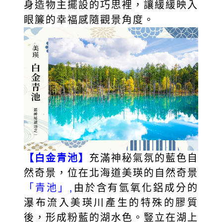
身造物主擺設的巧思裡，讓緩緩映入
眼簾的幸福感隨觀景角度。
【白金青池】
充滿神秘氣氛的藍色自
然奇景，位在北海道美瑛的自然奇景
「青池」,
由於含有氫氧化鋁成分的
瀑布流入美瑛川產生的特殊的膠質
後，形成粉藍的湖水色。豎立在湖上