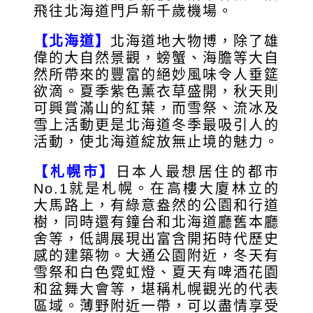
飛往北海道門戶新千歲機場。
【北海道】
北海道地大物博，除了雄
偉的大自然景觀，螃蟹、海膽等大自
然所帶來的豐富的絕妙風味令人垂筵
欲滴。夏季紫色薰衣草盛開，秋天則
可興賞滿山的紅葉，而雪祭、流冰及
雪上活動更是北海道冬季最吸引人的
活動，使北海道綻放無止境的魅力。
【札幌市】
日本人最想居住的都市
No.1就是札幌。在高樓大廈林立的
大馬路上，有綠意盎然的公園和行道
樹，同時還有鐘台和北海道廳舊本廳
舍等，低調展現出富含開拓時代歷史
感的建築物。大通公園附近，冬天有
雪祭和白色霓虹燈、夏天有啤酒花園
和盆舞大會等，堪稱札幌觀光的代表
區域。薄野附近一帶，可以盡情享受