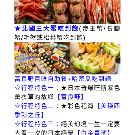
★北國三大蟹吃到飽
(帝王蟹/長腳
蟹/毛蟹或松葉蟹吃到飽)
富良野百匯自助餐+哈密瓜吃到飽
☆行程特色一：
★日本普羅旺斯紫色
薰衣草的故鄉
【富良野】
☆行程特色二：
★彩色花海
【美瑛四
季彩之丘】
☆行程特色三：
絕美幻境一生一定要
去看一次的日本絕景
【白金青池】