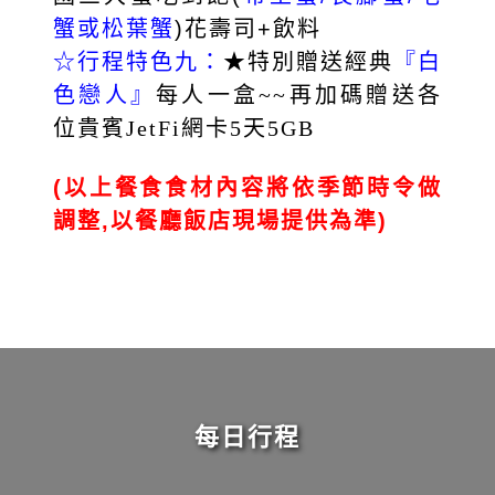
蟹或松葉蟹
)花壽司+飲料
☆行程特色九：
★特別贈送經典
『白
色戀人』
每人一盒~~再加碼贈送各
位貴賓JetFi網卡5天5GB
(以上餐食食材內容將依季節時令做
調整,以餐廳飯店現場提供為準)
每日行程