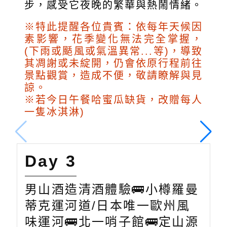
步，感受它夜晚的繁華與熱鬧情緒。
※特此提醒各位貴賓：依每年天候因
素影響，花季變化無法完全掌握，
(下雨或颳風或氣溫異常...等)，導致
其凋謝或未綻開，仍會依原行程前往
景點觀賞，造成不便，敬請瞭解與見
諒。
※若今日午餐哈蜜瓜缺貨，改贈每人
一隻冰淇淋)
Day 3
男山酒造清酒體驗🚌小樽羅曼
蒂克運河道/日本唯一歐州風
味運河🚌北一哨子館🚌定山源