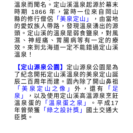
溫泉而聞名。定山溪溫泉起源於幕末
時期 1866 年，當時一位來自岡山
縣的修行僧侶
「美泉定山」
，由當地
的愛奴族人帶路，發現溫泉湧出的源
頭。定山溪的溫泉是弱食鹽泉，對風
濕、神經痛、胃腸病等有一定的療
效。來到北海道一定不能錯過定山溪
溫泉！
【定山源泉公園】
定山源泉公園是為
了紀念開拓定山溪溫泉的美泉定山誕
辰二百周年而建。
園內除了開山鼻祖
「美泉定山之像」
外，還有
「足
泉」
，以及使用定山溪高溫源泉烹飪
溫泉蛋的
「溫泉蛋之泉」
。平成17
年曾榮獲
「綠之設計獎」
國土交通大
臣獎。