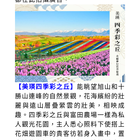
【美瑛四季彩之丘】
能眺望旭山和十
勝山連峰的自然景觀，花海繽紛的壯
麗與遠山層疊縈雲的壯美，相映成
趣。四季彩之丘與富田農場一樣為私
人觀光花園，主人悉心照料下使搭上
花畑遊園車的貴客彷若身入畫中，置