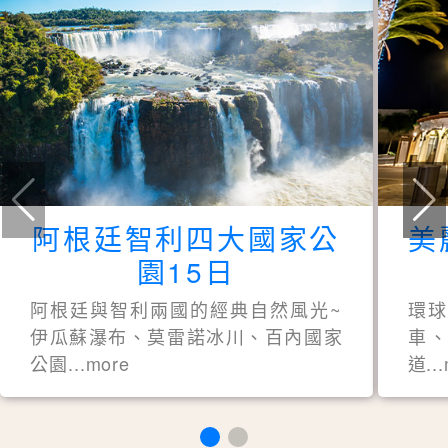
阿根廷智利四大國家公
美
園15日
阿根廷與智利兩國的經典自然風光~
環
伊瓜蘇瀑布、莫雷諾冰川、百內國家
車、
公園...more
道..