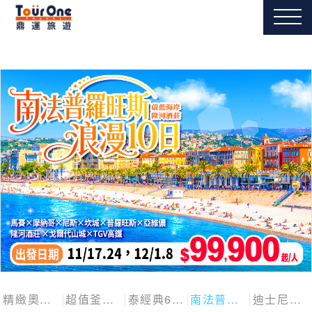
精緻奧捷斯匈四國
超值釜慶邱
泰經典6日
南法普羅旺斯10日
迪士尼探險號