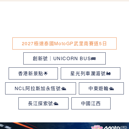
2027極速泰國MotoGP武里南賽道5日
創新號｜UNICORN BUS🚌
香港新景點🌟
星光列車瀾湄號🚂
NCL阿拉斯加永恆號🛳
中東遊輪🛳
長江探索號🛳
中國江西