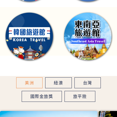
美洲
紐澳
台灣
國際金旅獎
旅平險