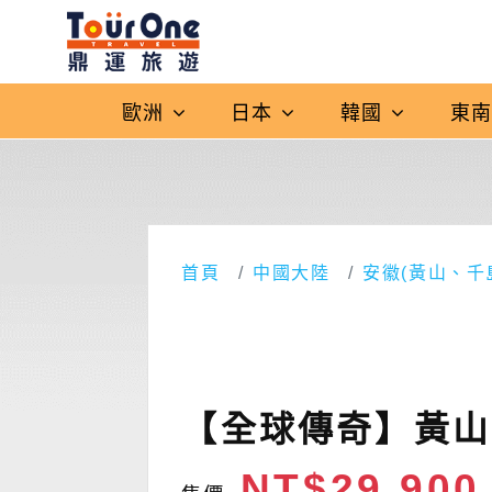
歐洲
日本
韓國
東
首頁
中國大陸
安徽(黃山、千
【全球傳奇】黃山.
NT$29,90