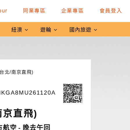
our
同業專區
企業專區
會員登入
紐澳
遊輪
國內旅遊
台北/南京直飛)
KGA8MU261120A
南京直飛)
方航空
晚去午回