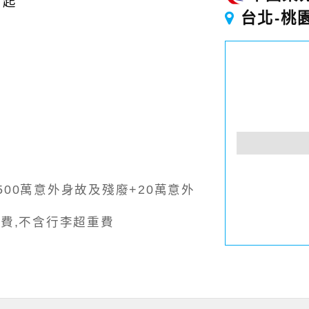
起
台北-桃
00萬意外身故及殘廢+20萬意外
費,不含行李超重費