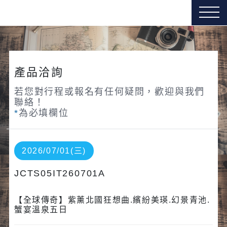
產品洽詢
若您對行程或報名有任何疑問，歡迎與我們
聯絡！
*
為必填欄位
2026/07/01(三)
JCTS05IT260701A
【全球傳奇】紫薰北國狂想曲.繽紛美瑛.幻景青池.
蟹宴溫泉五日