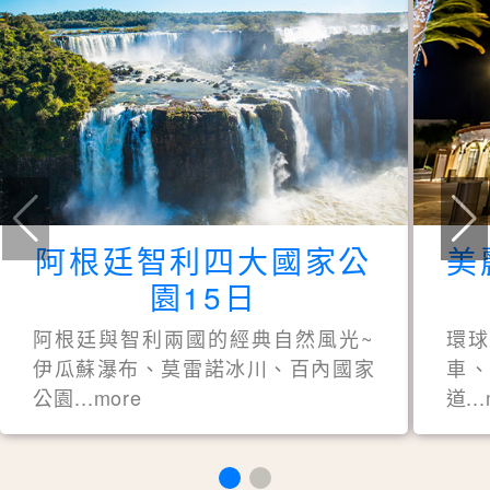
阿根廷智利四大國家公
美
園15日
阿根廷與智利兩國的經典自然風光~
環
伊瓜蘇瀑布、莫雷諾冰川、百內國家
車、
公園...more
道..