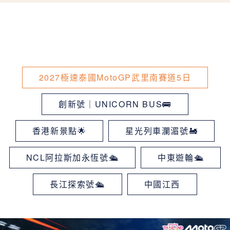
2027極速泰國MotoGP武里南賽道5日
創新號｜UNICORN BUS🚌
香港新景點🌟
星光列車瀾湄號🚂
NCL阿拉斯加永恆號🛳
中東遊輪🛳
長江探索號🛳
中國江西