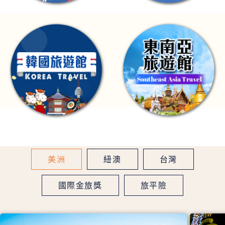
美洲
紐澳
台灣
國際金旅獎
旅平險