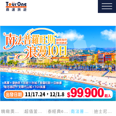
精緻奧捷斯匈四國
超值釜慶邱
泰經典6日
南法普羅旺斯10日
迪士尼探險號