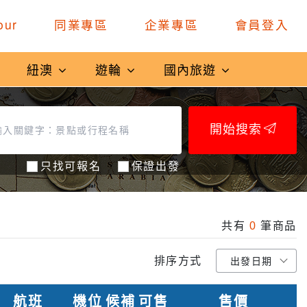
our
同業專區
企業專區
會員登入
紐澳
遊輪
國內旅遊
開始搜索
只找可報名
保證出發
共有
0
筆商品
排序方式
航班
機位
候補
可售
售價