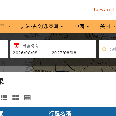
Taiwan T
南亞
非洲/古文明/亞洲
中國
美洲
出發時間
果
期
行程名稱