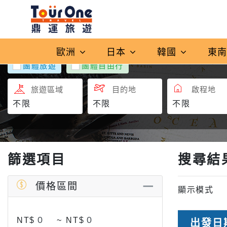
歐洲
日本
韓國
東
團體旅遊
團體自由行
旅遊區域
目的地
啟程地
篩選項目
搜尋結
價格區間
顯示模式
NT$
~
NT$
出發日