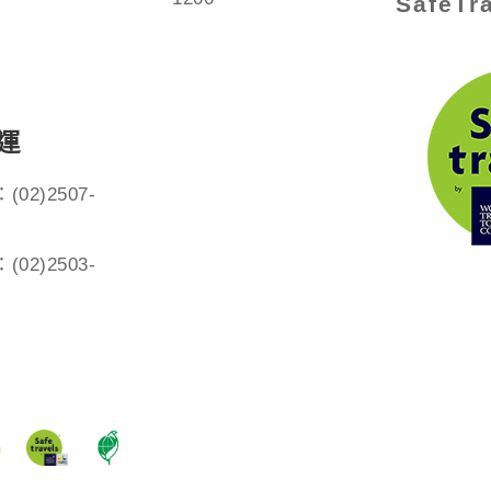
SafeT
運
(02)2507-
(02)2503-