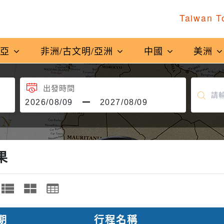
Taiwan T
南亞
非洲/古文明/亞洲
中國
美洲
出發時間
果
期
行程名稱