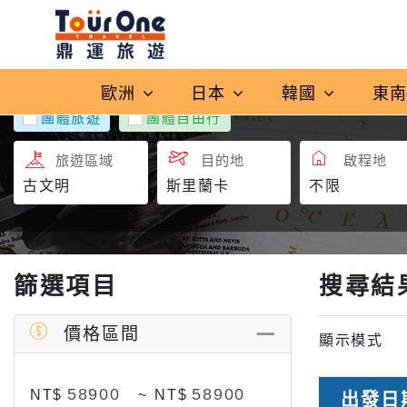
歐洲
日本
韓國
東
團體旅遊
團體自由行
旅遊區域
目的地
啟程地
篩選項目
搜尋結
價格區間
顯示模式
NT$
~
NT$
出發日