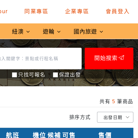
our
同業專區
企業專區
會員登入
紐澳
遊輪
國內旅遊
開始搜索
只找可報名
保證出發
共有
5
筆商品
排序方式
航班
機位
候補
可售
售價