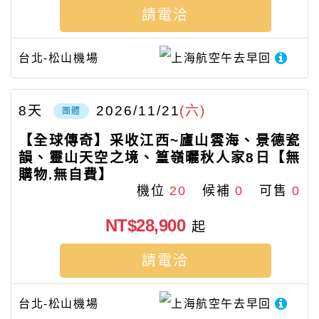
請電洽
台北-松山機場
上海航空
午去早回
8
天
2026/11/21
(六)
團體
【全球傳奇】采收江西~廬山雲海、景德瓷
韻、靈山天空之境、篁嶺曬秋人家8日【無
購物.無自費】
機位
20
候補
0
可售
0
NT$28,900
起
請電洽
台北-松山機場
上海航空
午去早回