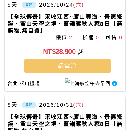
8
天
2026/10/24
(六)
團體
【全球傳奇】采收江西~廬山雲海、景德瓷
韻、靈山天空之境、篁嶺曬秋人家8日【無
購物.無自費】
機位
20
候補
0
可售
0
NT$28,900
起
請電洽
台北-松山機場
上海航空
午去早回
8
天
2026/10/31
(六)
團體
【全球傳奇】采收江西~廬山雲海、景德瓷
韻、靈山天空之境、篁嶺曬秋人家8日【無