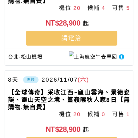
購物.無自費】
機位
20
候補
4
可售
5
NT$28,900
起
請電洽
台北-松山機場
上海航空
午去早回
8
天
2026/11/07
(六)
團體
【全球傳奇】采收江西~廬山雲海、景德瓷
韻、靈山天空之境、篁嶺曬秋人家8日【無
購物.無自費】
機位
20
候補
0
可售
1
NT$28,900
起