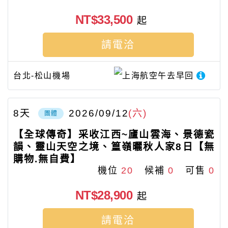
NT$33,500
起
請電洽
台北-松山機場
上海航空
午去早回
8
天
2026/09/12
(六)
團體
【全球傳奇】采收江西~廬山雲海、景德瓷
韻、靈山天空之境、篁嶺曬秋人家8日【無
購物.無自費】
機位
20
候補
0
可售
0
NT$28,900
起
請電洽