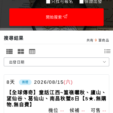
只找可報名
保證出發
開始搜索
搜尋結果
共有
9
筆商品
8
天
2026/08/15
(六)
團體
【全球傳奇】童話江西~篁嶺曬秋、廬山、
望仙谷、葛仙山、南昌秋蟹8日【5★.無購
物.無自費】
機位
--
候補
--
可售
--