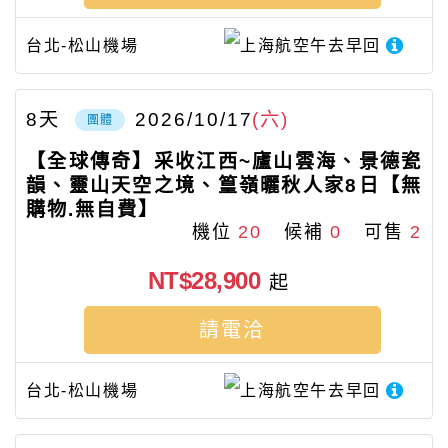
台北-松山機場
上海航空
午去早回
8
天
2026/10/17
(六)
團體
【全球傳奇】采收江西~廬山雲海、景德瓷
韻、靈山天空之境、篁嶺曬秋人家8日【無
購物.無自費】
機位
20
候補
0
可售
2
NT$28,900
起
請電洽
台北-松山機場
上海航空
午去早回