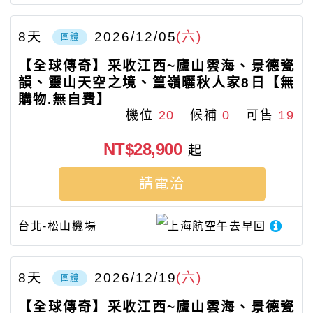
8
天
2026/12/05
(六)
團體
【全球傳奇】采收江西~廬山雲海、景德瓷
韻、靈山天空之境、篁嶺曬秋人家8日【無
購物.無自費】
機位
20
候補
0
可售
19
NT$28,900
起
請電洽
台北-松山機場
上海航空
午去早回
8
天
2026/12/19
(六)
團體
【全球傳奇】采收江西~廬山雲海、景德瓷