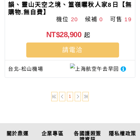
韻、靈山天空之境、篁嶺曬秋人家8日【無
購物.無自費】
機位
20
候補
0
可售
19
NT$28,900
起
請電洽
台北-松山機場
上海航空
午去早回
1
關於鼎運
企業專區
各國護照簽
隱私權政策
證資訊