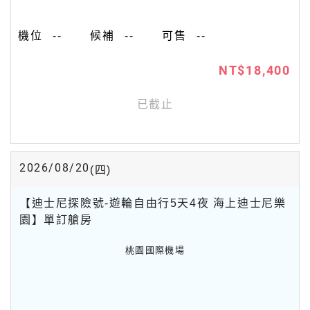
--
--
--
NT$18,400
已截止
2026/08/20
(四)
【迪士尼探險號-遊輪自由行5天4夜 海上迪士尼樂
園】單訂艙房
桃園國際機場