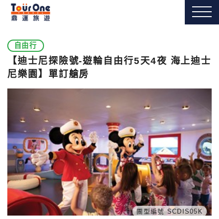
自由行
【迪士尼探險號-遊輪自由行5天4夜 海上迪士
尼樂園】單訂艙房
團型編號 SCDIS05K