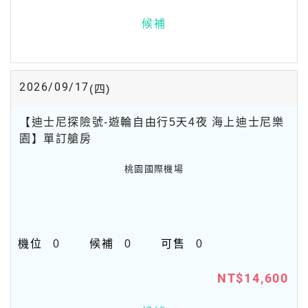
候補
2026/09/17
(四)
【迪士尼探險號-遊輪自由行5天4夜 海上迪士尼樂
園】單訂艙房
桃園國際機場
0
0
0
NT$14,600