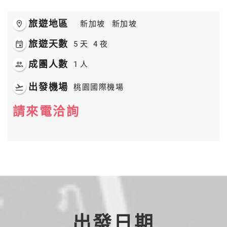
旅遊地區
room
新加坡
新加坡
旅遊天數
event
5
天
4
夜
成團人數
people
1
人
出發機場
flight_takeoff
桃園國際機場
請來電洽詢
出發日期