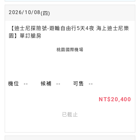
2026/10/08
(四)
【迪士尼探險號-遊輪自由行5天4夜 海上迪士尼樂
園】單訂艙房
桃園國際機場
--
--
--
NT$20,400
已截止