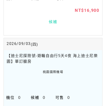
NT$16,900
候補
2026/09/03
(四)
【迪士尼探險號-遊輪自由行5天4夜 海上迪士尼樂
園】單訂艙房
桃園國際機場
0
0
0