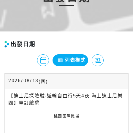
出發日期
calendar_today
payments
view_list
月曆模式
列表模式
價格模式
2026/08/13
(四)
【迪士尼探險號-遊輪自由行5天4夜 海上迪士尼樂
園】單訂艙房
桃園國際機場