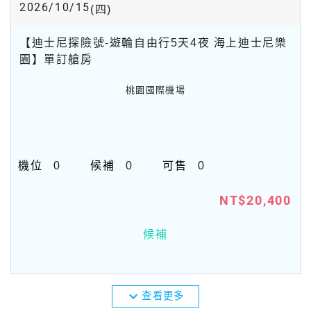
2026/10/15
(四)
【迪士尼探險號-遊輪自由行5天4夜 海上迪士尼樂
園】單訂艙房
桃園國際機場
0
0
0
NT$20,400
候補
expand_more
查看更多