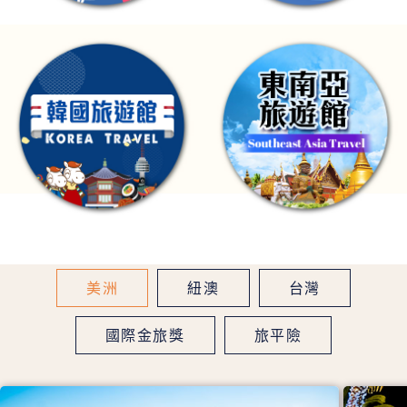
美洲
紐澳
台灣
國際金旅獎
旅平險