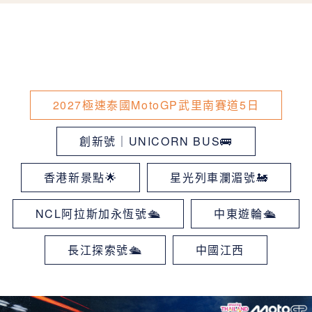
2027極速泰國MotoGP武里南賽道5日
創新號｜UNICORN BUS🚌
香港新景點🌟
星光列車瀾湄號🚂
NCL阿拉斯加永恆號🛳
中東遊輪🛳
長江探索號🛳
中國江西