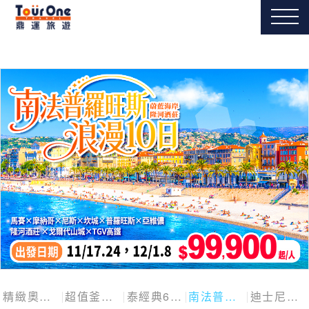
精緻奧捷斯匈四國
超值釜慶邱
泰經典6日
南法普羅旺斯10日
迪士尼探險號