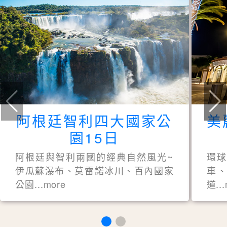
阿根廷智利四大國家公
美
園15日
阿根廷與智利兩國的經典自然風光~
環
伊瓜蘇瀑布、莫雷諾冰川、百內國家
車、
公園...more
道..