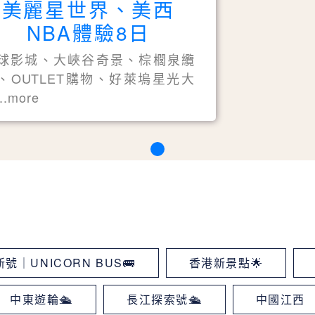
美麗星世界、美西
NBA體驗8日
球影城、大峽谷奇景、棕櫚泉纜
、OUTLET購物、好萊塢星光大
..more
號｜UNICORN BUS🚌
香港新景點🌟
中東遊輪🛳
長江探索號🛳
中國江西