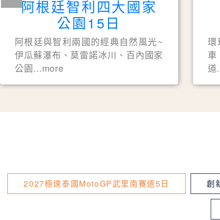
阿根廷智利四大國家
公園15日
阿根廷與智利兩國的經典自然風光~
環
伊瓜蘇瀑布、莫雷諾冰川、百內國家
車
公園...more
道.
2027極速泰國MotoGP武里南賽道5日
創新