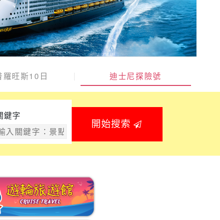
普羅旺斯10日
迪士尼探險號
關鍵字
開始搜索