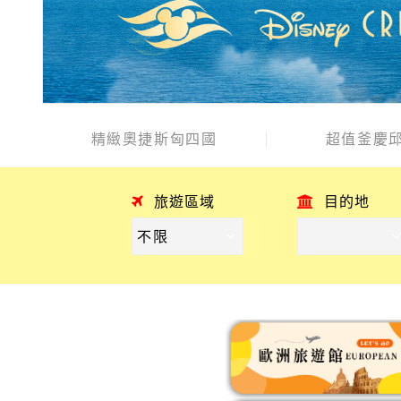
精緻奧捷斯匈四國
超值釜慶邱
旅遊區域
目的地