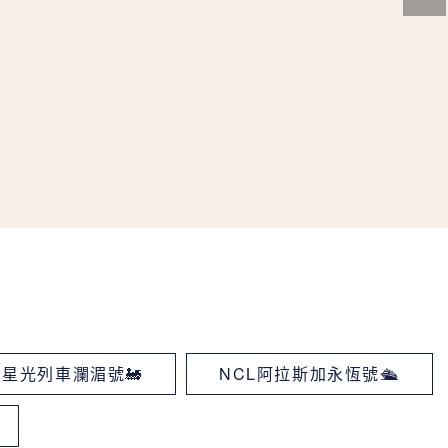
星光列車瀾湄號🚂
NCL阿拉斯加永恆號🛳