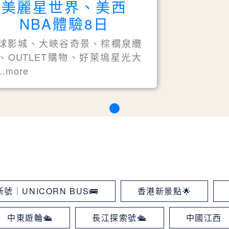
美麗星世界、美西
NBA體驗8日
球影城、大峽谷奇景、棕櫚泉纜
、OUTLET購物、好萊塢星光大
..more
號｜UNICORN BUS🚌
香港新景點🌟
中東遊輪🛳
長江探索號🛳
中國江西