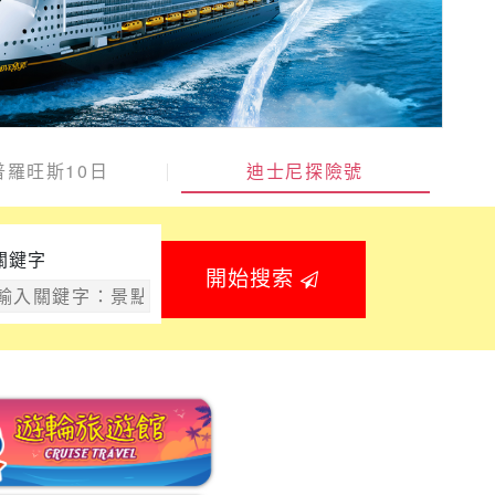
普羅旺斯10日
迪士尼探險號
關鍵字
開始搜索