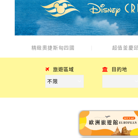
精緻奧捷斯匈四國
超值釜慶邱
旅遊區域
目的地