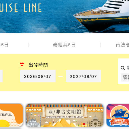
5日
泰經典6日
南法
出發時間