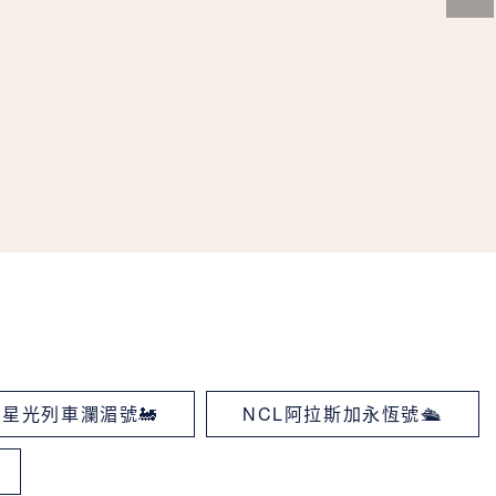
星光列車瀾湄號🚂
NCL阿拉斯加永恆號🛳