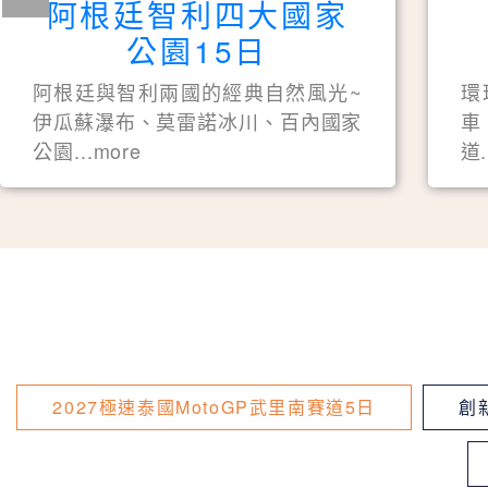
阿根廷智利四大國家
公園15日
阿根廷與智利兩國的經典自然風光~
環
伊瓜蘇瀑布、莫雷諾冰川、百內國家
車
公園...more
道.
2027極速泰國MotoGP武里南賽道5日
創新