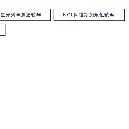
星光列車瀾湄號🚂
NCL阿拉斯加永恆號🛳