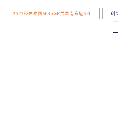
2027極速泰國MotoGP武里南賽道5日
創新