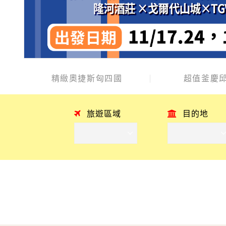
精緻奧捷斯匈四國
超值釜慶邱
旅遊區域
目的地