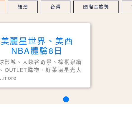
紐澳
台灣
國際金旅獎
美麗星世界、美西
NBA體驗8日
球影城、大峽谷奇景、棕櫚泉纜
、OUTLET購物、好萊塢星光大
..more