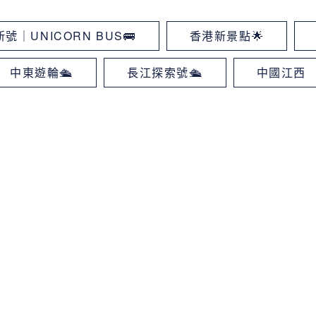
號｜UNICORN BUS🚌
香港新景點🌟
中東遊輪🛳
長江探索號🛳
中國江西