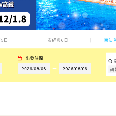
5日
泰經典6日
南法
出發時間