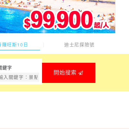
普羅旺斯10日
迪士尼探險號
關鍵字
開始搜索