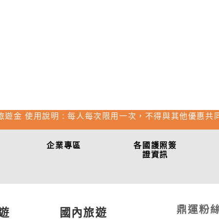
旅遊金 使用說明 : 每人每次限用一次，不得與其他優惠共
企業專區
各國護照簽
證資訊
鼎運粉
遊
國內旅遊