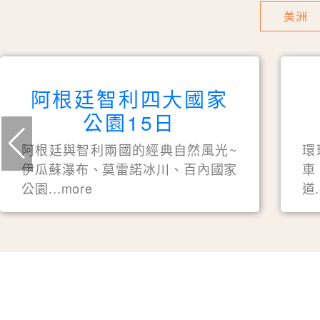
美洲
阿根廷智利四大國家
公園15日
阿根廷與智利兩國的經典自然風光~
環
伊瓜蘇瀑布、莫雷諾冰川、百內國家
車
公園...more
道.