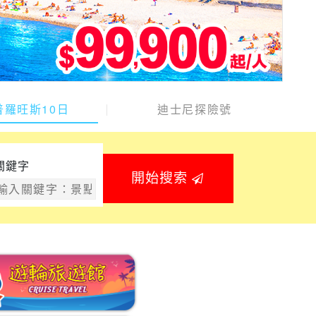
普羅旺斯10日
迪士尼探險號
關鍵字
開始搜索