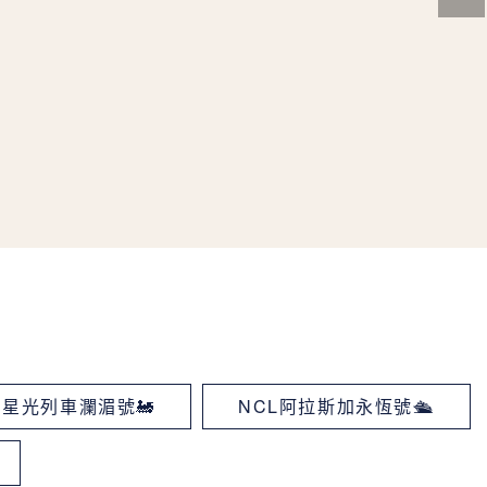
星光列車瀾湄號🚂
NCL阿拉斯加永恆號🛳