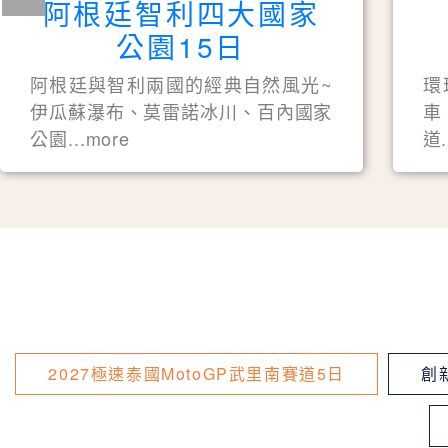
阿根廷智利四大國家
公園15日
阿根廷與智利兩國的經典自然風光~
環
伊瓜蘇瀑布、莫雷諾冰川、百內國家
車
公園...more
道.
2027極速泰國MotoGP武里南賽道5日
創新