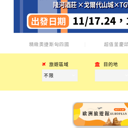
精緻奧捷斯匈四國
超值釜慶邱
旅遊區域
目的地