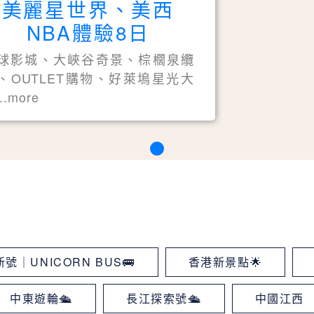
美麗星世界、美西
NBA體驗8日
球影城、大峽谷奇景、棕櫚泉纜
、OUTLET購物、好萊塢星光大
..more
號｜UNICORN BUS🚌
香港新景點🌟
中東遊輪🛳
長江探索號🛳
中國江西