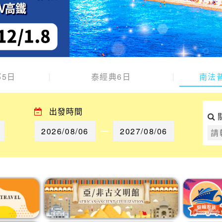
5日
泰經典6日
南法
出發時間