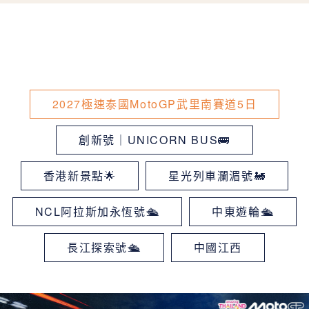
2027極速泰國MotoGP武里南賽道5日
創新號｜UNICORN BUS🚌
香港新景點🌟
星光列車瀾湄號🚂
NCL阿拉斯加永恆號🛳
中東遊輪🛳
長江探索號🛳
中國江西