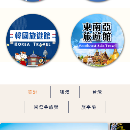
美洲
紐澳
台灣
國際金旅獎
旅平險