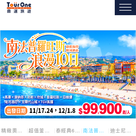
精緻奧捷斯匈四國
超值釜慶邱
泰經典6日
南法普羅旺斯10日
迪士尼探險號