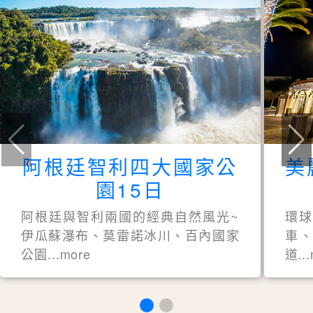
阿根廷智利四大國家公
美
園15日
阿根廷與智利兩國的經典自然風光~
環
伊瓜蘇瀑布、莫雷諾冰川、百內國家
車、
公園...more
道..