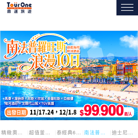
精緻奧捷斯匈四國
超值釜慶邱
泰經典6日
南法普羅旺斯10日
迪士尼探險號