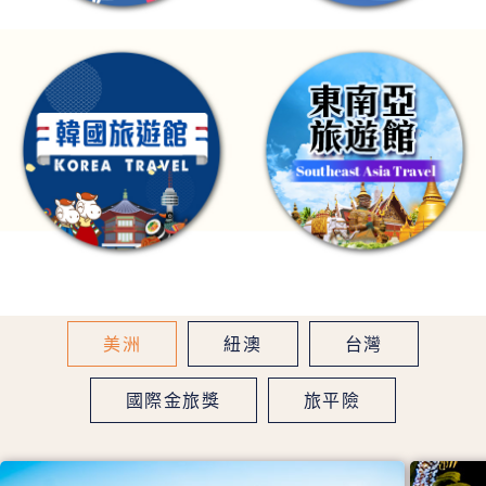
美洲
紐澳
台灣
國際金旅獎
旅平險