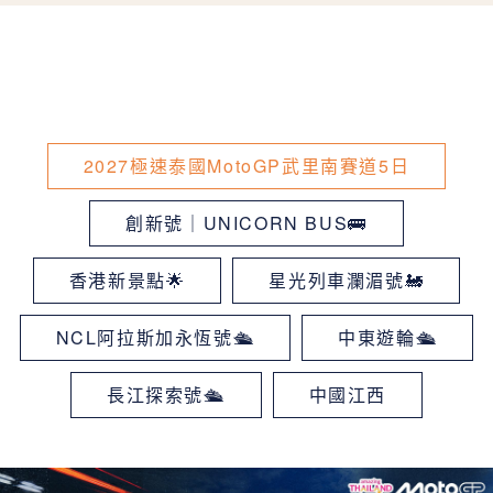
2027極速泰國MotoGP武里南賽道5日
創新號｜UNICORN BUS🚌
香港新景點🌟
星光列車瀾湄號🚂
NCL阿拉斯加永恆號🛳
中東遊輪🛳
長江探索號🛳
中國江西