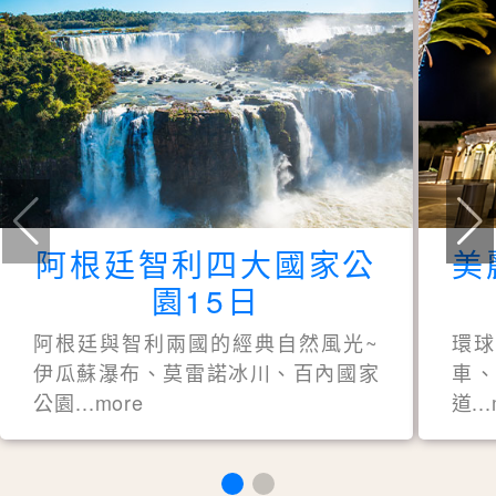
阿根廷智利四大國家公
美
園15日
阿根廷與智利兩國的經典自然風光~
環
伊瓜蘇瀑布、莫雷諾冰川、百內國家
車、
公園...more
道..