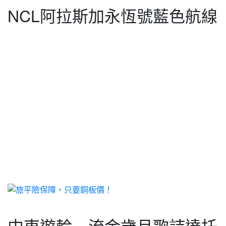
NCL阿拉斯加永恆號藍色航線
中東遊輪－流金歲月歌詩達托