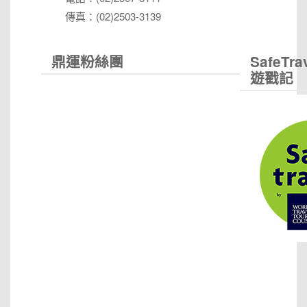
傳真：(02)2503-3139
鼎運粉絲團
SafeTr
遊戳記