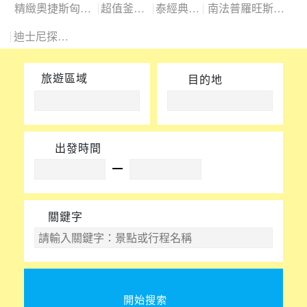
精緻奧捷斯匈四國
超值釜慶邱
泰經典6日
南法普羅旺斯10日
迪士尼探險號
旅遊區域
目的地
出發時間
關鍵字
開始搜索