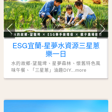
ESG宜蘭-星夢水資源三星蔥
樂一日
水的故鄉-望龍埤、星夢森林、懷舊特色風
味午餐、「三星蔥」油趣DIY...more