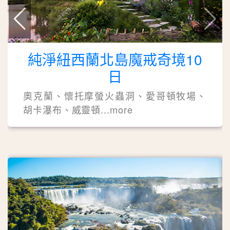
純淨紐西蘭北島魔戒奇境10
日
奧克蘭、懷托摩螢火蟲洞、愛哥頓牧場、
胡卡瀑布、威靈頓...more