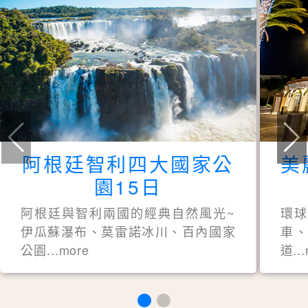
阿根廷智利四大國家公
美
園15日
阿根廷與智利兩國的經典自然風光~
環
伊瓜蘇瀑布、莫雷諾冰川、百內國家
車、
公園...more
道..