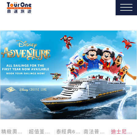
精緻奧捷斯匈四國
超值釜慶邱
泰經典6日
南法普羅旺斯10日
迪士尼探險號