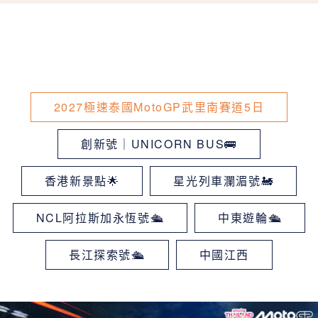
2027極速泰國MotoGP武里南賽道5日
創新號｜UNICORN BUS🚌
香港新景點🌟
星光列車瀾湄號🚂
NCL阿拉斯加永恆號🛳
中東遊輪🛳
長江探索號🛳
中國江西