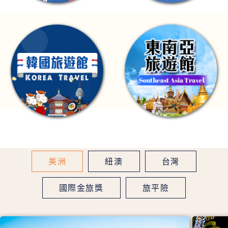
美洲
紐澳
台灣
國際金旅獎
旅平險