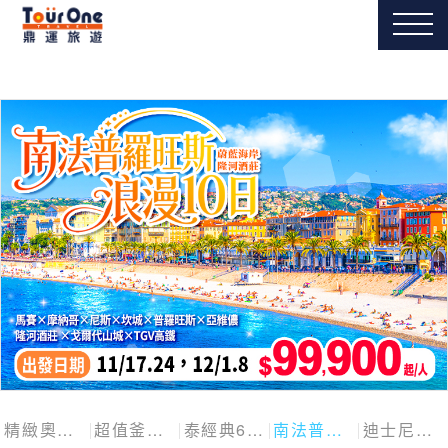
精緻奧捷斯匈四國
超值釜慶邱
泰經典6日
南法普羅旺斯10日
迪士尼探險號