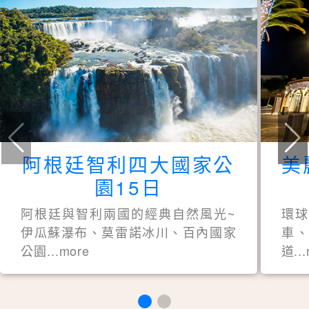
阿根廷智利四大國家公
美
園15日
阿根廷與智利兩國的經典自然風光~
環
伊瓜蘇瀑布、莫雷諾冰川、百內國家
車、
公園...more
道..