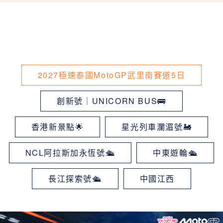
2027極速泰國MotoGP武里南賽道5日
創新號｜UNICORN BUS🚌
香港新景點🌟
星光列車瀾湄號🚂
NCL阿拉斯加永恆號🛳
中東遊輪🛳
長江探索號🛳
中國江西