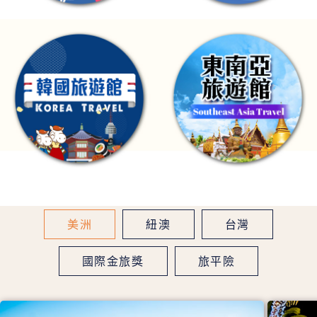
美洲
紐澳
台灣
國際金旅獎
旅平險