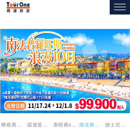
精緻奧捷斯匈四國
超值釜慶邱
泰經典6日
南法普羅旺斯10日
迪士尼探險號