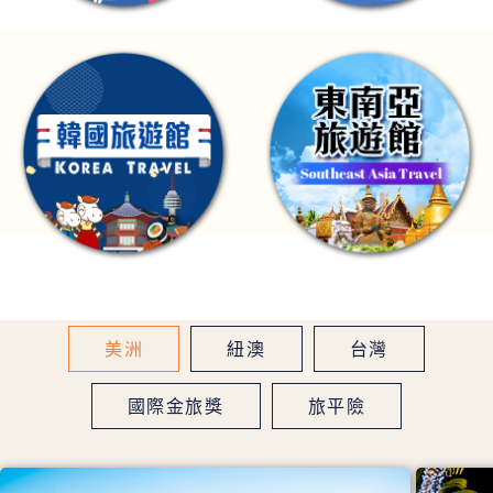
美洲
紐澳
台灣
國際金旅獎
旅平險