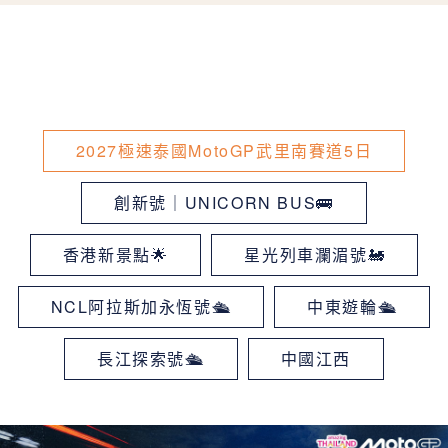
2027極速泰國MotoGP武里南賽道5日
創新號｜UNICORN BUS🚌
香港新景點🌟
星光列車瀾湄號🚂
NCL阿拉斯加永恆號🛳
中東遊輪🛳
長江探索號🛳
中國江西