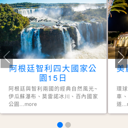
阿根廷智利四大國家公
美
園15日
阿根廷與智利兩國的經典自然風光~
環
伊瓜蘇瀑布、莫雷諾冰川、百內國家
車、
公園...more
道..