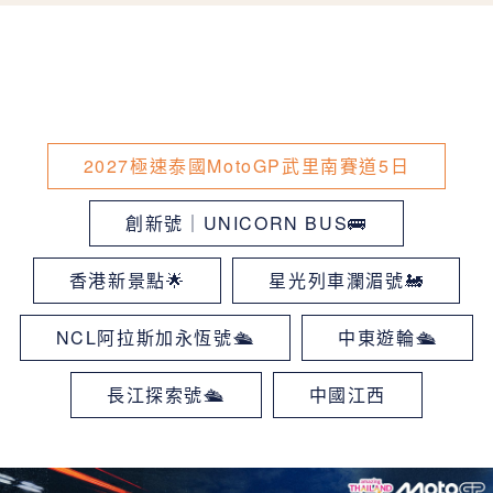
2027極速泰國MotoGP武里南賽道5日
創新號｜UNICORN BUS🚌
香港新景點🌟
星光列車瀾湄號🚂
NCL阿拉斯加永恆號🛳
中東遊輪🛳
長江探索號🛳
中國江西