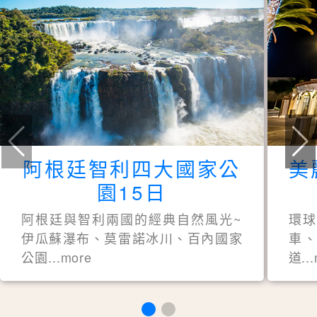
阿根廷智利四大國家公
美
園15日
阿根廷與智利兩國的經典自然風光~
環
伊瓜蘇瀑布、莫雷諾冰川、百內國家
車、
公園...more
道..