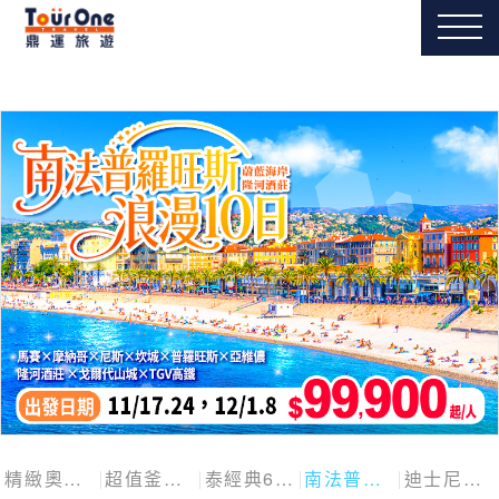
精緻奧捷斯匈四國
超值釜慶邱
泰經典6日
南法普羅旺斯10日
迪士尼探險號