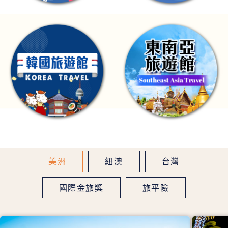
美洲
紐澳
台灣
國際金旅獎
旅平險