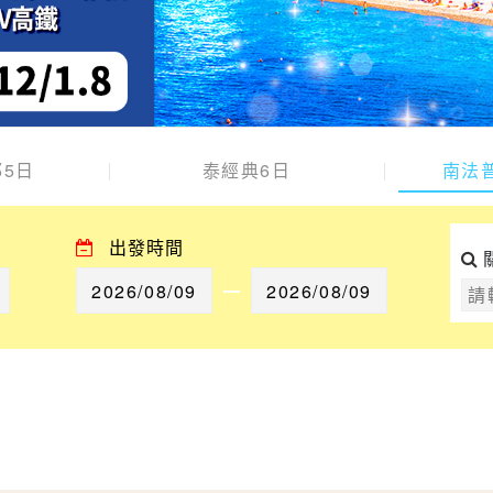
5日
泰經典6日
南法
出發時間