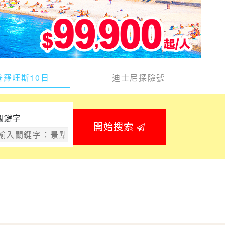
普羅旺斯10日
迪士尼探險號
關鍵字
開始搜索