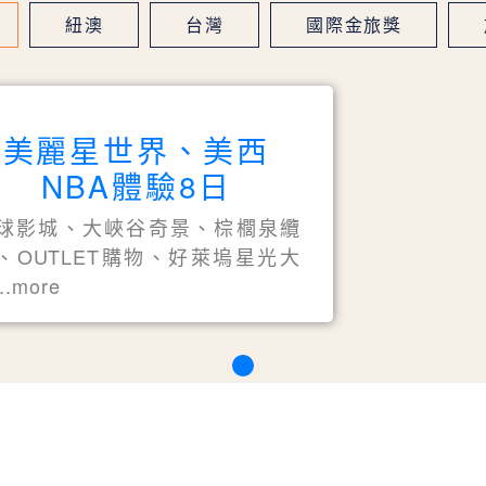
紐澳
台灣
國際金旅獎
美麗星世界、美西
NBA體驗8日
球影城、大峽谷奇景、棕櫚泉纜
、OUTLET購物、好萊塢星光大
..more