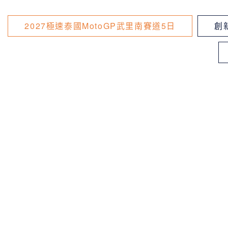
2027極速泰國MotoGP武里南賽道5日
創新