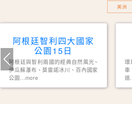
美洲
阿根廷智利四大國家
公園15日
阿根廷與智利兩國的經典自然風光~
環
伊瓜蘇瀑布、莫雷諾冰川、百內國家
車
公園...more
道.