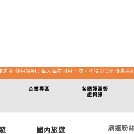
旅遊金 使用說明 : 每人每次限用一次，不得與其他優惠共
企業專區
各國護照簽
證資訊
鼎運粉
遊
國內旅遊