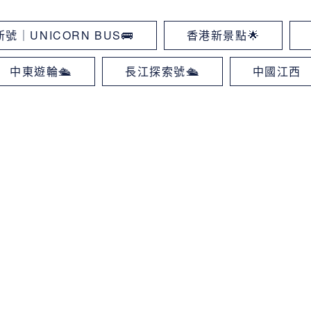
號｜UNICORN BUS🚌
香港新景點🌟
中東遊輪🛳
長江探索號🛳
中國江西