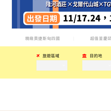
精緻奧捷斯匈四國
超值釜慶邱
旅遊區域
目的地