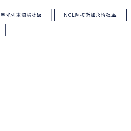
星光列車瀾湄號🚂
NCL阿拉斯加永恆號🛳