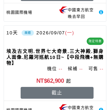
中國東方航空
桃園國際機場
晚去早回
10
天
2026/09/07
(一)
團體
限定特惠
埃及古文明.世界七大奇景.三大神殿.獅身
人面像.尼羅河巡航10日~【中段飛機+無購
物】
機位
--
候補
--
可售
--
NT$62,900
起
截止
中國東方航空