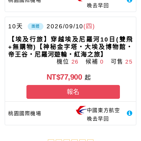
桃園國際機場
晚去早回
10
天
2026/09/10
(四)
團體
【埃及行旅】穿越埃及尼羅河10日(雙飛
+無購物)【神秘金字塔‧大埃及博物館‧
帝王谷‧尼羅河遊輪‧紅海之旅】
機位
26
候補
0
可售
25
NT$77,900
起
報名
中國東方航空
桃園國際機場
晚去早回