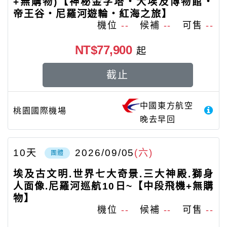
+無購物)【神秘金字塔‧大埃及博物館‧
帝王谷‧尼羅河遊輪‧紅海之旅】
機位
--
候補
--
可售
--
NT$77,900
起
截止
中國東方航空
桃園國際機場
晚去早回
10
天
2026/09/05
(六)
團體
埃及古文明.世界七大奇景.三大神殿.獅身
人面像.尼羅河巡航10日~【中段飛機+無購
物】
機位
--
候補
--
可售
--