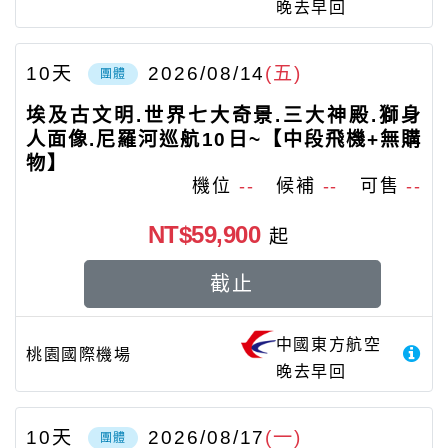
晚去早回
10
天
2026/08/14
(五)
團體
埃及古文明.世界七大奇景.三大神殿.獅身
人面像.尼羅河巡航10日~【中段飛機+無購
物】
機位
--
候補
--
可售
--
NT$59,900
起
截止
中國東方航空
桃園國際機場
晚去早回
10
天
2026/08/17
(一)
團體