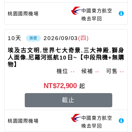
中國東方航空
桃園國際機場
晚去早回
10
天
2026/09/03
(四)
團體
埃及古文明.世界七大奇景.三大神殿.獅身
人面像.尼羅河巡航10日~【中段飛機+無購
物】
機位
--
候補
--
可售
--
NT$72,900
起
截止
中國東方航空
桃園國際機場
晚去早回