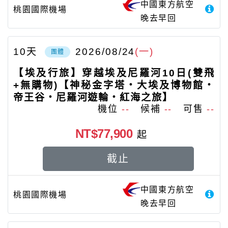
中國東方航空
桃園國際機場
晚去早回
10
天
2026/08/24
(一)
團體
【埃及行旅】穿越埃及尼羅河10日(雙飛
+無購物)【神秘金字塔‧大埃及博物館‧
帝王谷‧尼羅河遊輪‧紅海之旅】
機位
--
候補
--
可售
--
NT$77,900
起
截止
中國東方航空
桃園國際機場
晚去早回