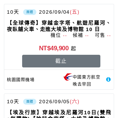
10
天
2026/09/04
(五)
團體
【全球傳奇】穿越金字塔、航遊尼羅河、
夜臥舖火車、走進大埃及博物館 10 日
機位
--
候補
--
可售
--
NT$49,900
起
截止
中國東方航空
桃園國際機場
晚去早回
10
天
2026/09/05
(六)
團體
【埃及行旅】穿越埃及尼羅河10日(雙飛