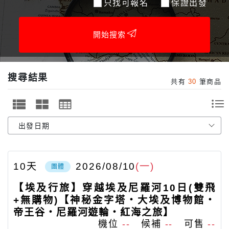
只找可報名
保證出發
開始搜索
搜尋結果
共有
30
筆商品
10
天
2026/08/10
(一)
團體
【埃及行旅】穿越埃及尼羅河10日(雙飛
+無購物)【神秘金字塔‧大埃及博物館‧
帝王谷‧尼羅河遊輪‧紅海之旅】
機位
--
候補
--
可售
--