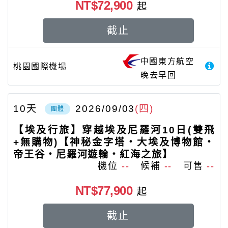
NT$72,900
起
截止
中國東方航空
桃園國際機場
晚去早回
10
天
2026/09/03
(四)
團體
【埃及行旅】穿越埃及尼羅河10日(雙飛
+無購物)【神秘金字塔‧大埃及博物館‧
帝王谷‧尼羅河遊輪‧紅海之旅】
機位
--
候補
--
可售
--
NT$77,900
起
截止