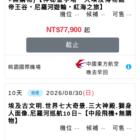
帝王谷‧尼羅河遊輪‧紅海之旅】
機位
--
候補
--
可售
--
NT$77,900
起
截止
中國東方航空
桃園國際機場
晚去早回
10
天
2026/08/30
(日)
團體
埃及古文明.世界七大奇景.三大神殿.獅身
人面像.尼羅河巡航10日~【中段飛機+無購
物】
機位
--
候補
--
可售
--