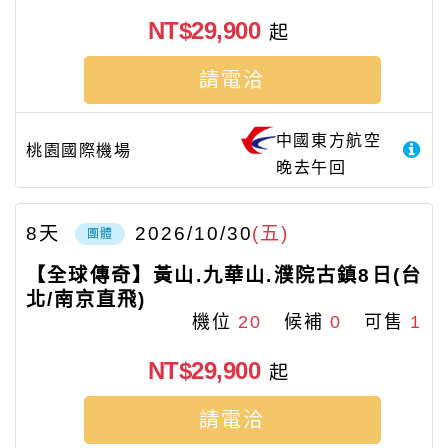
NT$29,900
起
請電洽
中國東方航空
桃園國際機場
晚去午回
8
天
2026/10/30
(五)
團體
【全球傳奇】黃山.九華山.濮院古鎮8日(台
北/南京直飛)
機位
20
候補
0
可售
1
NT$29,900
起
請電洽