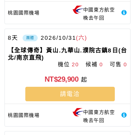
中國東方航空
桃園國際機場
晚去午回
8
天
2026/10/31
(六)
團體
【全球傳奇】黃山.九華山.濮院古鎮8日(台
北/南京直飛)
機位
20
候補
0
可售
0
NT$29,900
起
請電洽
中國東方航空
桃園國際機場
晚去午回