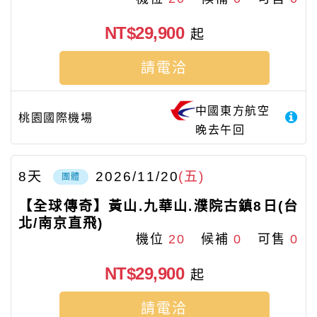
NT$29,900
起
請電洽
中國東方航空
桃園國際機場
晚去午回
8
天
2026/11/20
(五)
團體
【全球傳奇】黃山.九華山.濮院古鎮8日(台
北/南京直飛)
機位
20
候補
0
可售
0
NT$29,900
起
請電洽