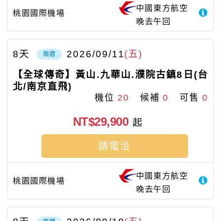
中國東方航空
桃園國際機場
晚去午回
8
天
2026/09/11
(五)
團體
【全球傳奇】黃山.九華山.濮院古鎮8日(台
北/南京直飛)
機位
20
候補
0
可售
0
NT$29,900
起
請電洽
中國東方航空
桃園國際機場
晚去午回