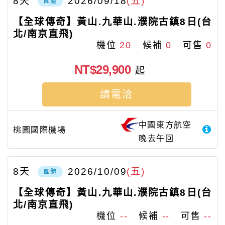
8
天
2026/09/18
(五)
團體
【全球傳奇】黃山.九華山.濮院古鎮8日(台
北/南京直飛)
機位
20
候補
0
可售
0
NT$29,900
起
請電洽
中國東方航空
桃園國際機場
晚去午回
8
天
2026/10/09
(五)
團體
【全球傳奇】黃山.九華山.濮院古鎮8日(台
北/南京直飛)
機位
--
候補
--
可售
--