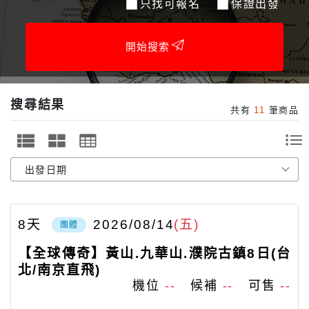
只找可報名
保證出發
開始搜索
搜尋結果
共有
11
筆商品
8
天
2026/08/14
(五)
團體
【全球傳奇】黃山.九華山.濮院古鎮8日(台
北/南京直飛)
機位
--
候補
--
可售
--