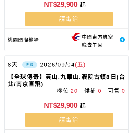
NT$29,900
起
請電洽
中國東方航空
桃園國際機場
晚去午回
8
天
2026/09/04
(五)
團體
【全球傳奇】黃山.九華山.濮院古鎮8日(台
北/南京直飛)
機位
20
候補
0
可售
0
NT$29,900
起
請電洽