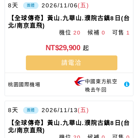
8
天
2026/11/06
(五)
團體
【全球傳奇】黃山.九華山.濮院古鎮8日(台
北/南京直飛)
機位
20
候補
0
可售
1
NT$29,900
起
請電洽
中國東方航空
桃園國際機場
晚去午回
8
天
2026/11/13
(五)
團體
【全球傳奇】黃山.九華山.濮院古鎮8日(台
北/南京直飛)
機位
20
候補
0
可售
0