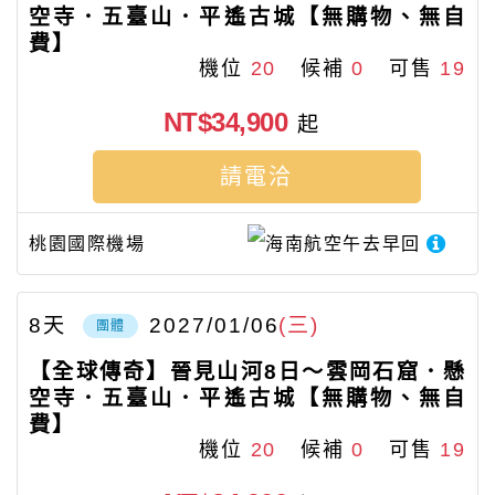
空寺．五臺山．平遙古城【無購物、無自
費】
機位
20
候補
0
可售
19
NT$34,900
起
請電洽
桃園國際機場
海南航空
午去早回
8
天
2027/01/06
(三)
團體
【全球傳奇】晉見山河8日～雲岡石窟．懸
空寺．五臺山．平遙古城【無購物、無自
費】
機位
20
候補
0
可售
19