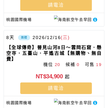
請電洽
桃園國際機場
海南航空
午去早回
8
天
2026/12/16
(三)
團體
【全球傳奇】晉見山河8日～雲岡石窟．懸
空寺．五臺山．平遙古城【無購物、無自
費】
機位
20
候補
0
可售
19
NT$34,900
起
請電洽
桃園國際機場
海南航空
午去早回