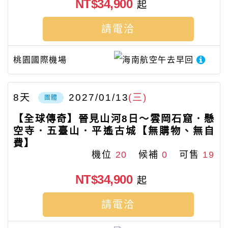
NT$34,900
起
請電洽
桃園國際機場
海南航空
午去早回
8
天
2027/01/13
(三)
團體
【全球傳奇】晉見山河8日～雲岡石窟．懸
空寺．五臺山．平遙古城【無購物、無自
費】
機位
20
候補
0
可售
19
NT$34,900
起
請電洽