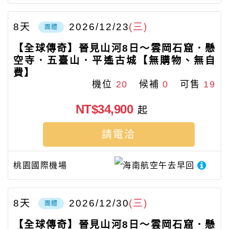
8
天
2026/12/23
(三)
團體
【全球傳奇】晉見山河8日～雲岡石窟．懸
空寺．五臺山．平遙古城【無購物、無自
費】
機位
20
候補
0
可售
19
NT$34,900
起
請電洽
桃園國際機場
海南航空
午去早回
8
天
2026/12/30
(三)
團體
【全球傳奇】晉見山河8日～雲岡石窟．懸