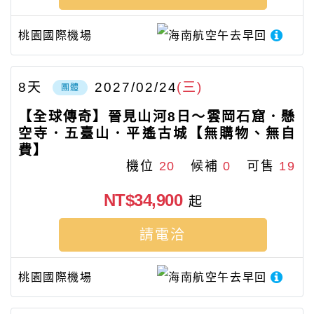
桃園國際機場
海南航空
午去早回
8
天
2027/02/24
(三)
團體
【全球傳奇】晉見山河8日～雲岡石窟．懸
空寺．五臺山．平遙古城【無購物、無自
費】
機位
20
候補
0
可售
19
NT$34,900
起
請電洽
桃園國際機場
海南航空
午去早回