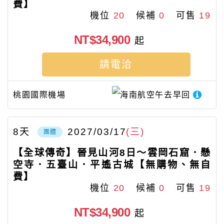
費】
機位
20
候補
0
可售
19
NT$34,900
起
請電洽
桃園國際機場
海南航空
午去早回
8
天
2027/03/17
(三)
團體
【全球傳奇】晉見山河8日～雲岡石窟．懸
空寺．五臺山．平遙古城【無購物、無自
費】
機位
20
候補
0
可售
19
NT$34,900
起