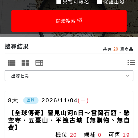
只找可報名
保證出發
開始搜索
搜尋結果
共有
20
筆商品
8
天
2026/11/04
(三)
團體
【全球傳奇】晉見山河8日～雲岡石窟．懸
空寺．五臺山．平遙古城【無購物、無自
費】
機位
20
候補
0
可售
19