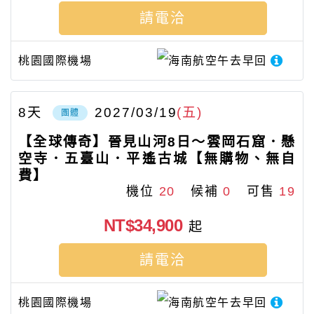
請電洽
桃園國際機場
海南航空
午去早回
8
天
2027/03/19
(五)
團體
【全球傳奇】晉見山河8日～雲岡石窟．懸
空寺．五臺山．平遙古城【無購物、無自
費】
機位
20
候補
0
可售
19
NT$34,900
起
請電洽
桃園國際機場
海南航空
午去早回