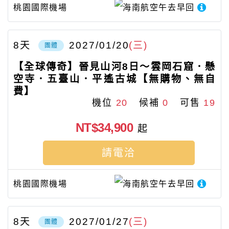
桃園國際機場
海南航空
午去早回
8
天
2027/01/20
(三)
團體
【全球傳奇】晉見山河8日～雲岡石窟．懸
空寺．五臺山．平遙古城【無購物、無自
費】
機位
20
候補
0
可售
19
NT$34,900
起
請電洽
桃園國際機場
海南航空
午去早回
8
天
2027/01/27
(三)
團體