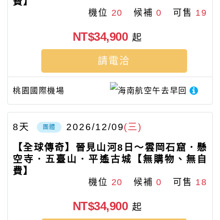
費】
機位
20
候補
0
可售
19
NT$34,900
起
請電洽
桃園國際機場
海南航空
午去早回
8
天
2026/12/09
(三)
團體
【全球傳奇】晉見山河8日～雲岡石窟．懸
空寺．五臺山．平遙古城【無購物、無自
費】
機位
20
候補
0
可售
18
NT$34,900
起