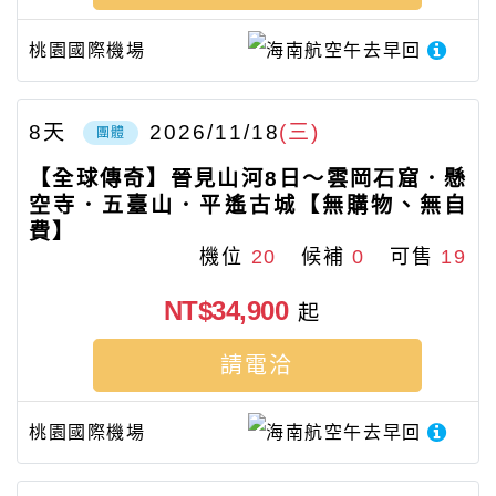
桃園國際機場
海南航空
午去早回
8
天
2026/11/18
(三)
團體
【全球傳奇】晉見山河8日～雲岡石窟．懸
空寺．五臺山．平遙古城【無購物、無自
費】
機位
20
候補
0
可售
19
NT$34,900
起
請電洽
桃園國際機場
海南航空
午去早回