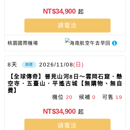
NT$34,900
起
請電洽
桃園國際機場
海南航空
午去早回
8
天
2026/11/08
(日)
團體
【全球傳奇】晉見山河8日～雲岡石窟．懸
空寺．五臺山．平遙古城【無購物、無自
費】
機位
20
候補
0
可售
19
NT$34,900
起
請電洽