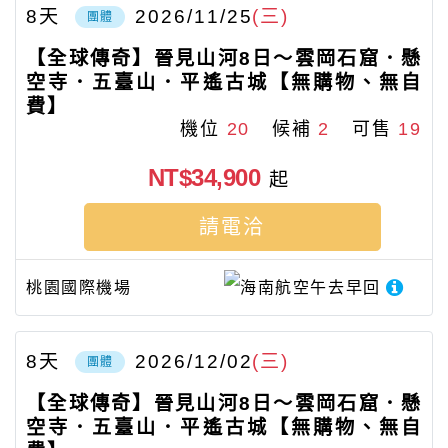
8
天
2026/11/25
(三)
團體
【全球傳奇】晉見山河8日～雲岡石窟．懸
空寺．五臺山．平遙古城【無購物、無自
費】
機位
20
候補
2
可售
19
NT$34,900
起
請電洽
桃園國際機場
海南航空
午去早回
8
天
2026/12/02
(三)
團體
【全球傳奇】晉見山河8日～雲岡石窟．懸
空寺．五臺山．平遙古城【無購物、無自