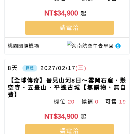
NT$34,900
起
請電洽
桃園國際機場
海南航空
午去早回
8
天
2027/02/17
(三)
團體
【全球傳奇】晉見山河8日～雲岡石窟．懸
空寺．五臺山．平遙古城【無購物、無自
費】
機位
20
候補
0
可售
19
NT$34,900
起
請電洽