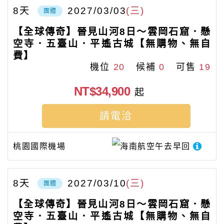
8
天
2027/03/03
(三)
團體
【全球傳奇】晉見山河8日～雲岡石窟．懸
空寺．五臺山．平遙古城【無購物、無自
費】
機位
20
候補
0
可售
19
NT$34,900
起
請電洽
桃園國際機場
海南航空
午去早回
8
天
2027/03/10
(三)
團體
【全球傳奇】晉見山河8日～雲岡石窟．懸
空寺．五臺山．平遙古城【無購物、無自